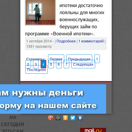
ипотеки достаточно
лояльны для многих
военнослужащих,
берущих займ по
программе «Военной ипотеки».
1 октября 2014 -
|
Подробнее
|
1 комментарий
|
1391 просмотр
Страницы:
Первая
Предыдущая
1
2
3
4
5
6
7
Следующая
Последняя
НА
СЕГОДНЯ
ЭТО САМ