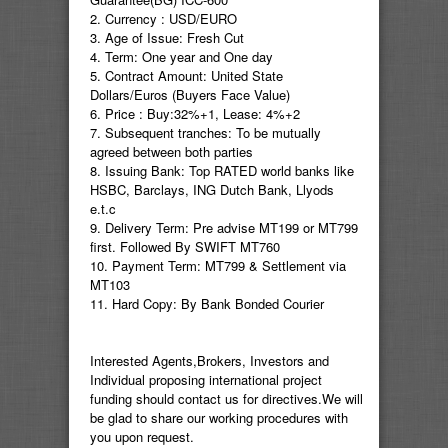
2. Currency : USD/EURO
3. Age of Issue: Fresh Cut
4. Term: One year and One day
5. Contract Amount: United State
Dollars/Euros (Buyers Face Value)
6. Price : Buy:32%+1, Lease: 4%+2
7. Subsequent tranches: To be mutually
agreed between both parties
8. Issuing Bank: Top RATED world banks like
HSBC, Barclays, ING Dutch Bank, Llyods
e.t.c
9. Delivery Term: Pre advise MT199 or MT799
first. Followed By SWIFT MT760
10. Payment Term: MT799 & Settlement via
MT103
11. Hard Copy: By Bank Bonded Courier
Interested Agents,Brokers, Investors and
Individual proposing international project
funding should contact us for directives.We will
be glad to share our working procedures with
you upon request.