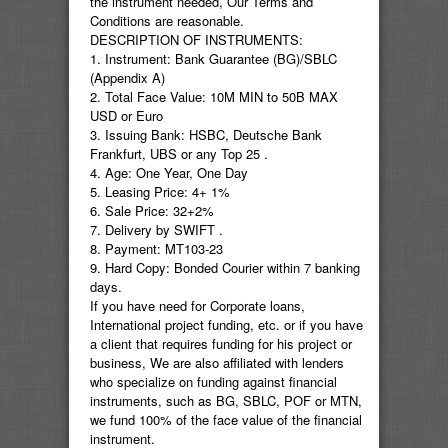
the instrument needed, Our Terms and
Conditions are reasonable.
DESCRIPTION OF INSTRUMENTS:
1. Instrument: Bank Guarantee (BG)/SBLC
(Appendix A)
2. Total Face Value: 10M MIN to 50B MAX
USD or Euro
3. Issuing Bank: HSBC, Deutsche Bank
Frankfurt, UBS or any Top 25 .
4. Age: One Year, One Day
5. Leasing Price: 4+ 1%
6. Sale Price: 32+2%
7. Delivery by SWIFT .
8. Payment: MT103-23
9. Hard Copy: Bonded Courier within 7 banking
days.
If you have need for Corporate loans,
International project funding, etc. or if you have
a client that requires funding for his project or
business, We are also affiliated with lenders
who specialize on funding against financial
instruments, such as BG, SBLC, POF or MTN,
we fund 100% of the face value of the financial
instrument.