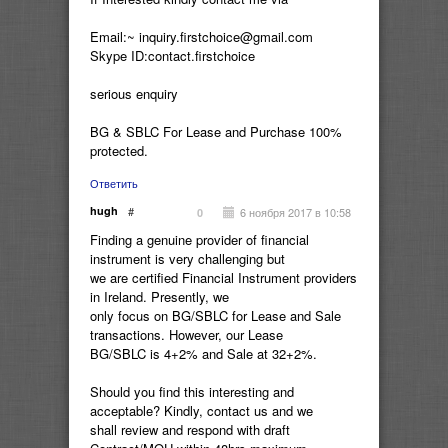
Email:~ inquiry.firstchoice@gmail.com
Skype ID:contact.firstchoice
serious enquiry
BG & SBLC For Lease and Purchase 100%
protected.
Ответить
hugh
#
6 ноября 2017 в 10:58
0
Finding a genuine provider of financial
instrument is very challenging but
we are certified Financial Instrument providers
in Ireland. Presently, we
only focus on BG/SBLC for Lease and Sale
transactions. However, our Lease
BG/SBLC is 4+2% and Sale at 32+2%.
Should you find this interesting and
acceptable? Kindly, contact us and we
shall review and respond with draft