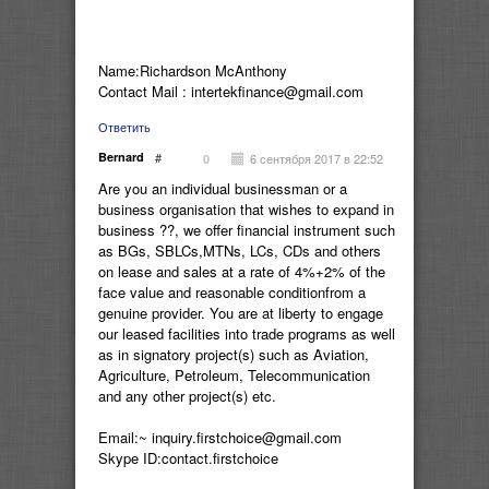
Name:Richardson McAnthony
Contact Mail : intertekfinance@gmail.com
Ответить
Bernard
#
6 сентября 2017 в 22:52
0
Are you an individual businessman or a
business organisation that wishes to expand in
business ??, we offer financial instrument such
as BGs, SBLCs,MTNs, LCs, CDs and others
on lease and sales at a rate of 4%+2% of the
face value and reasonable conditionfrom a
genuine provider. You are at liberty to engage
our leased facilities into trade programs as well
as in signatory project(s) such as Aviation,
Agriculture, Petroleum, Telecommunication
and any other project(s) etc.
Email:~ inquiry.firstchoice@gmail.com
Skype ID:contact.firstchoice