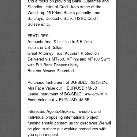
and a focus on providing Bank Guarantee and
Standby Letter of Credit from some of the
World Top 25 Prime Banks primarily from
Barclays, Deutsche Bank, HSBC,Credit
Suisse e.t.c.
FEATURES:
Amounts from $1 million to 5 Billion+
Euro’s or US Dollars
Great Attorney Trust Account Protection
Delivered via MT760, MT799 and MT103 Swift
with Full Bank Responsibility
Brokers Always Protected
Purchase Instrument of BG/SBLC : 32%+2%
Min Face Value cut = EUR/USD 1M-5B
Lease Instrument of BG/SBLC : 4%+2% Min
Face Value cut = EUR/USD 1M-5B
Interested Agents/Brokers, Investors and
Individual proposing international project
funding should contact us for directives.We will
be glad to share our working procedures with
you upon request.