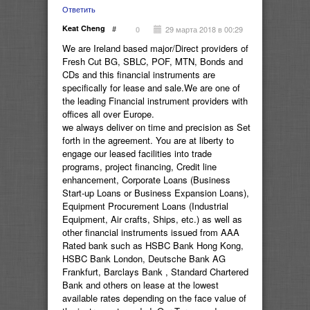
Ответить
Keat Cheng
#
29 марта 2018 в 00:29
0
We are Ireland based major/Direct providers of
Fresh Cut BG, SBLC, POF, MTN, Bonds and
CDs and this financial instruments are
specifically for lease and sale.We are one of
the leading Financial instrument providers with
offices all over Europe.
we always deliver on time and precision as Set
forth in the agreement. You are at liberty to
engage our leased facilities into trade
programs, project financing, Credit line
enhancement, Corporate Loans (Business
Start-up Loans or Business Expansion Loans),
Equipment Procurement Loans (Industrial
Equipment, Air crafts, Ships, etc.) as well as
other financial instruments issued from AAA
Rated bank such as HSBC Bank Hong Kong,
HSBC Bank London, Deutsche Bank AG
Frankfurt, Barclays Bank , Standard Chartered
Bank and others on lease at the lowest
available rates depending on the face value of