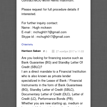
Contract/MOU within 48hrs maximum.
Please request for full procedure details if
interested.
For further inquiry contact:
Name : Hugh mckeon
E-mail : mchugh017@gmail.com
Skype id : mchugh017@gmail.com
Ответить
Harrison Saban
#
27 ноября 2017 в 11:03
0
Are you looking for financing source such as
Bank Guarantee (BG) and Standby Letter Of
Credit (SBLC)?
I am a direct mandate to a Financial Institution
who is also known as private lender
specialized in the Lease of Bank / Financial
Instruments in the form of Bank Guarantees
(BG), Standby Letter of Credit (SBLC),
Documentary Letter of Credit (DLC), Letter of
Credit (LC), Performance Bonds (PB);
Whether you are new starting up, medium or