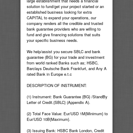
large establishment that needs a financial
solution to fund/get your project started or an
established business looking for extra
CAPITAL to expand your operations, our
company renders all the credible and trusted
bank guarantee providers who are willing to
fund and give financing solutions that suits
your specific business needs.
We help/assist you secure SBLC and bank
guarantee (BG) for your trade and investment
from world ranked Banks such as; HSBC,
Barclays Deutsche Bank Frankfurt, and Any A
rated Bank in Europe e.t.c
DESCRIPTION OF INSTRUMENT:
(1) Instrument: Bank Guarantee {BG} /StandBy
Letter of Credit.{SBLC} (Appendix A).
(2) Total Face Value: Eur/USD 1M{Minimum} to
Eur/USD 10B{Maximum}.
(3) Issuing Bank: HSBC Bank London, Credit