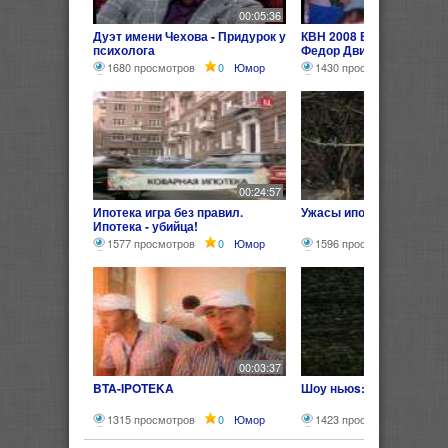
00:05:36
Дуэт имени Чехова - Придурок у
КВН 2008 ВЛ4 ВФ3 2 5 И
психолога
Федор Двинятин
1680 просмотров
0
Юмор
1430 просмотров
0
00:24:57
Ипотека игра без правил.
Ужасы ипотеки)))
Ипотека - убийца!
1577 просмотров
0
Юмор
1596 просмотров
0
00:03:37
BTA-IPOTEKA
Шоу ньюs: Ипотека
1315 просмотров
0
Юмор
1423 просмотра
0
Ю