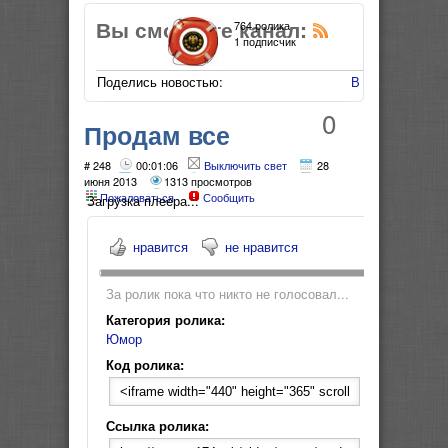
Вы смотрите канал:
764 ролика
1 подписчик
Поделись новостью:
В Мой Мир
0
Продам все
UPGRADE-
# 248
00:01:06
Выключить свет
28
июня 2013
1313 просмотров
Пожаловаться
Сообщить
неожиданная
Загрузка плеера...
концовка!
нравится
не нравится
За ролик пока что никто не голосовал...
Категория ролика:
Юмор
Код ролика:
Ссылка ролика: