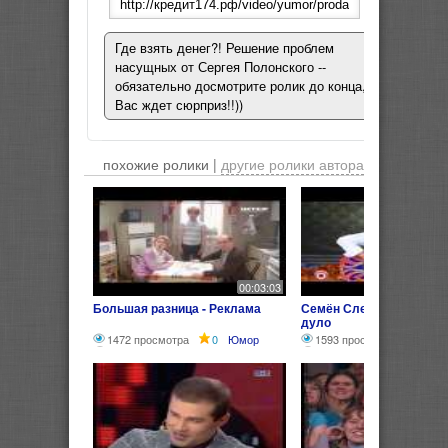
Где взять денег?! Решение проблем
насущных от Сергея Полонского --
обязательно досмотрите ролик до конца,
Вас ждет сюрприз!!))
похожие ролики |
другие ролики автора
00:03:03
Большая разница - Реклама
Семён Слепаков: Залеп
дуло
1472 просмотра
0
Юмор
1593 просмотра
0
Ю