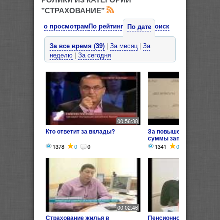
"СТРАХОВАНИЕ"
По просмотрам
По рейтингу
Поиск
По дате
За все время (39)
|
За месяц
|
За
неделю
|
За сегодня
00:56:38
Кто ответит за вклады?
За повышение страхово
суммы заплатят вкладч
1378
0
0
1341
0
0
00:02:46
Страхование жилья в
Пенсионное страховани