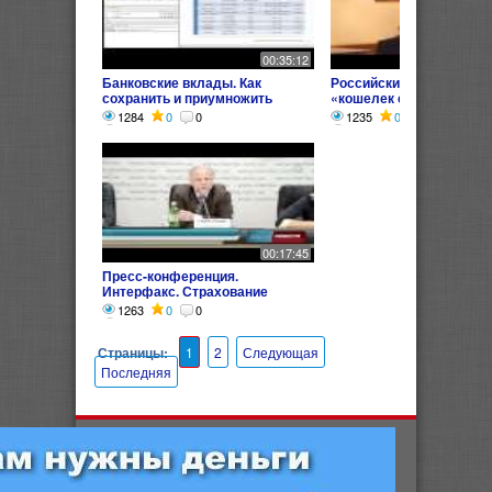
00:35:12
Банковские вклады. Как
Российский Капитал вы
сохранить и приумножить
«кошелек с гарантией»
нажитое
1284
0
0
1235
0
0
00:17:45
Пресс-конференция.
Интерфакс. Страхование
агрорисков.
1263
0
0
Страницы:
1
2
Следующая
Последняя