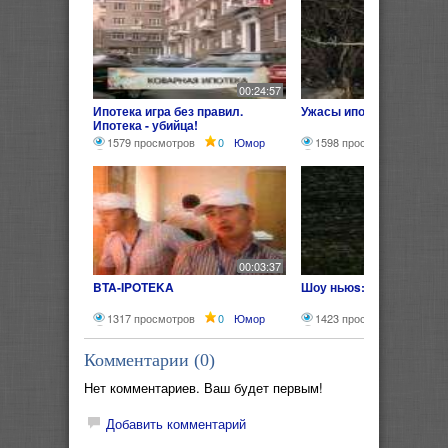
00:24:57
Ипотека игра без правил.
Ужасы ипотеки)))
Ипотека - убийца!
1579 просмотров
0
Юмор
1598 просмотров
0
00:03:37
BTA-IPOTEKA
Шоу ньюs: Ипотека
1317 просмотров
0
Юмор
1423 просмотра
0
Ю
Комментарии (
0
)
Нет комментариев. Ваш будет первым!
Добавить комментарий