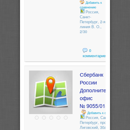
Добавить к
сравнению
Россия,
Санкт-
Петербург, 2-я
линия В. О.,
2/30
0
комментариев
Сбербанк
России
Дополнительный
офис
№ 9055/01811
Добавить к сравнению
Россия, Санкт-
Петербург, проспект
Лиговский, 30а