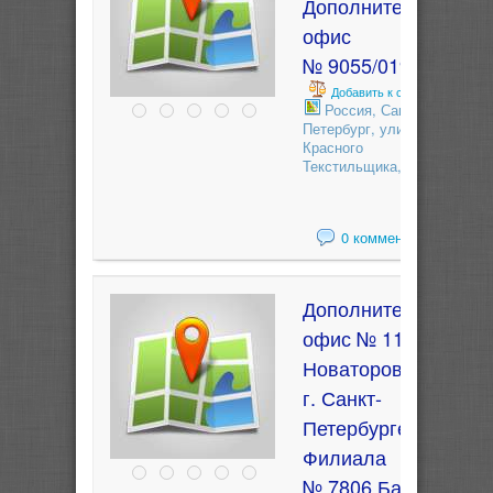
Дополнительный
офис
№ 9055/01944
Добавить к сравнению
Россия, Санкт-
Петербург, улица
Красного
Текстильщика, 2
0 комментариев
Дополнительный
офис № 11
Новаторов, 11 в
г. Санкт-
Петербурге
Филиала
№ 7806 Банка