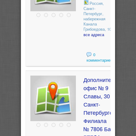
Россия,
Санкт-
Петербург,
набережная
Канала
Грибоедова, 102
все адреса
0
комментариев
Дополнительный
офис № 9
Славы, 30 в г.
Санкт-
Петербурге
Филиала
№ 7806 Банка