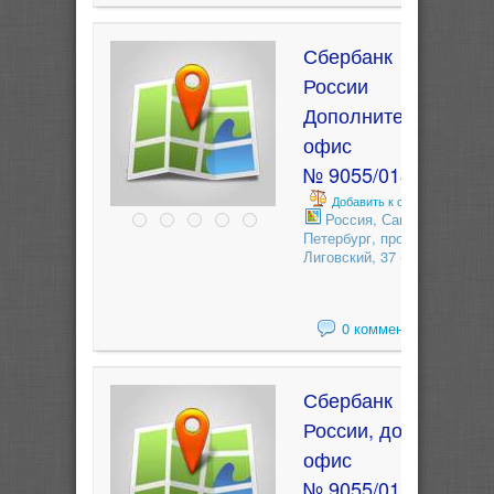
Сбербанк
России
Дополнительный
офис
№ 9055/01895
Добавить к сравнению
Россия, Санкт-
Петербург, проспект
Лиговский, 37 - лит.А
0 комментариев
Сбербанк
России, доп.
офис
№ 9055/01101