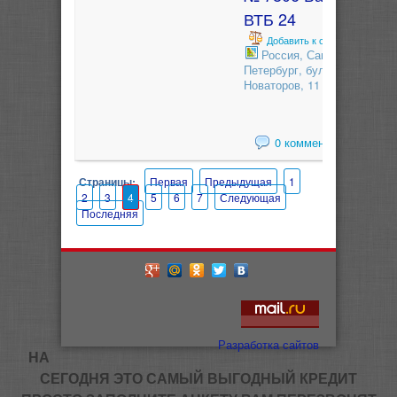
ВТБ 24
Добавить к сравнению
Россия, Санкт-
Петербург, бульвар
Новаторов, 11
0 комментариев
Страницы:
Первая
Предыдущая
1
2
3
4
5
6
7
Следующая
Последняя
Разработка сайтов
НА
СЕГОДНЯ ЭТО САМЫЙ ВЫГОДНЫЙ КРЕДИТ