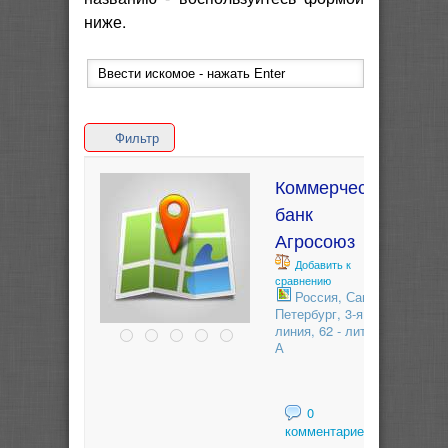
ниже.
Фильтр
Коммерческий
банк
Агросоюз
Добавить к
сравнению
Россия, Санкт-
Петербург, 3-я
линия, 62 - литера
А
0
комментариев