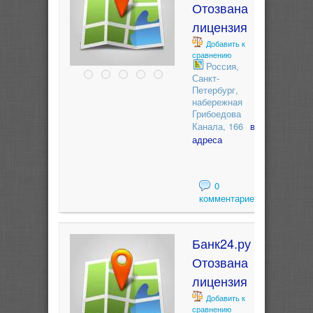
Отозвана
лицензия
Добавить к
сравнению
Россия,
Санкт-
Петербург,
набережная
Грибоедова
Канала, 166
все
адреса
0
комментариев
Банк24.ру
Отозвана
лицензия
Добавить к
сравнению