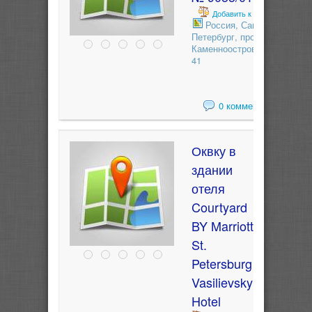
Добавить к сравнению
Россия, Санкт-
Петербург, проспект
Каменноостровский,
41
0 комментариев
Оквку в
здании
отеля
Courtyard
BY Marriott
St.
Petersburg
Vasilievsky
Hotel