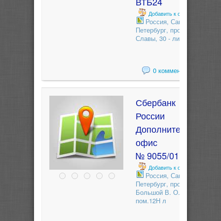
ВТБ24
Добавить к сравнению
Россия, Санкт-
Петербург, проспект
Славы, 30 - лит. А
0 комментариев
Сбербанк
России
Дополнительный
офис
№ 9055/01103
Добавить к сравнению
Россия, Санкт-
Петербург, проспект
Большой В. О., 57/15 -
пом.12Н л