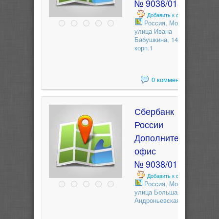
№ 9038/01592
Добавить к сравнению
Россия, Москва,
улица Ивана
Бабушкина, 14 -
корп.1
0 комментариев
Сбербанк
России
Дополнительный
офис
№ 9038/01793
Добавить к сравнению
Россия, Москва,
улица Большая
Андроньевская, 6