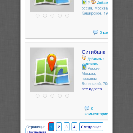
Р
Добавить к сравнению
оссия, Москва, шоссе
Каширское, 19 - корп.2
0 комментариев
Ситибанк
Добавить к
сравнению
Россия,
Москва,
проспект
Ленинский, 70/11
все адреса
0
комментариев
Страницы:
1
2
3
4
Следующая
Последняя