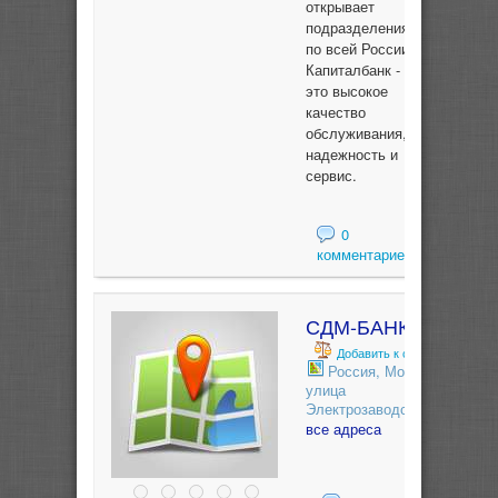
открывает
подразделения
по всей России.
Капиталбанк -
это высокое
качество
обслуживания,
надежность и
сервис.
0
комментариев
СДМ-БАНК
Добавить к сравнению
Россия, Москва,
улица
Электрозаводская, 24
все адреса