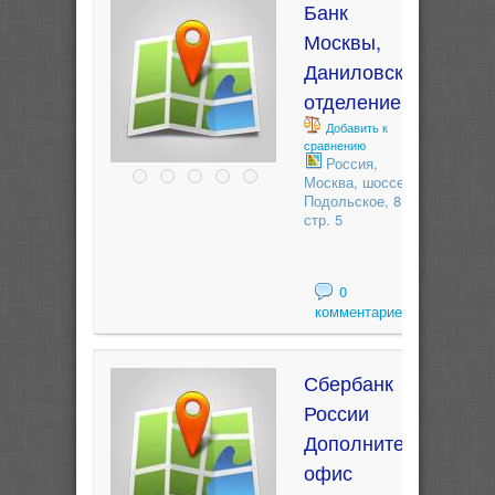
Банк
Москвы,
Даниловское
отделение
Добавить к
сравнению
Россия,
Москва, шоссе
Подольское, 8 -
стр. 5
0
комментариев
Сбербанк
России
Дополнительный
офис