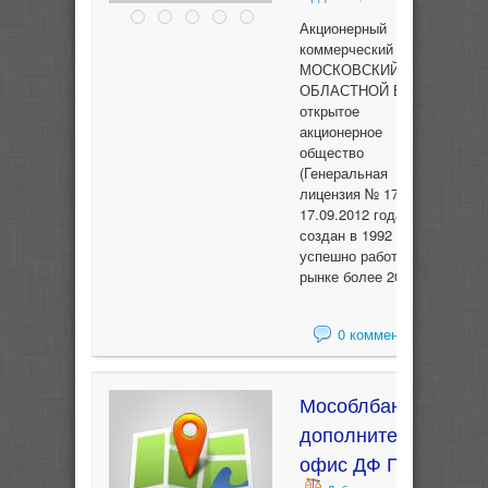
Акционерный
коммерческий банк
МОСКОВСКИЙ
ОБЛАСТНОЙ БАНК
открытое
акционерное
общество
(Генеральная
лицензия № 1751 от
17.09.2012 года)
создан в 1992 году и
успешно работает на
рынке более 20 лет.
0 комментариев
Мособлбанк
дополнительный
офис ДФ Плаза