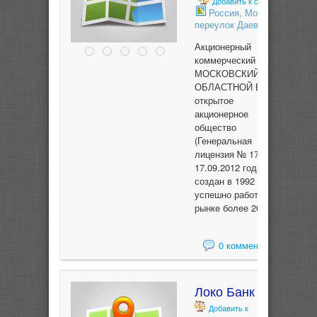
Добавить к сравнению
Россия, Москва,
переулок Даев, 20
Акционерный
коммерческий банк
МОСКОВСКИЙ
ОБЛАСТНОЙ БАНК
открытое
акционерное
общество
(Генеральная
лицензия № 1751 от
17.09.2012 года)
создан в 1992 году и
успешно работает на
рынке более 20 лет.
0 комментариев
Локо Банк
Добавить к