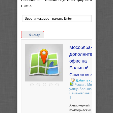
ниже.
Фильтр
Мособлбанк
Дополнительный
офис на
Большой
Семеновской
Добавить к сравнению
Россия, Москва,
улица Большая
Семеновская, 32 - стр.
1
Акционерный
коммерческий банк