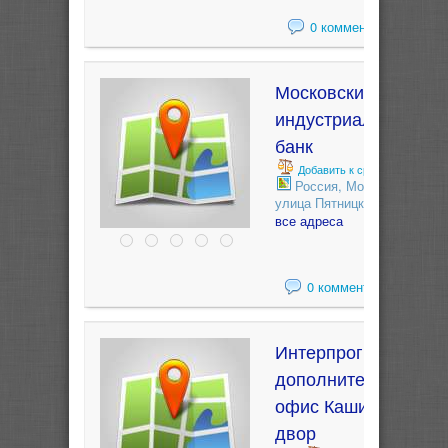
0 комментариев
Московский
индустриальный
банк
Добавить к сравнению
Россия, Москва,
улица Пятницкая, 76
все адреса
0 комментариев
Интерпрогрессбанк,
дополнительный
офис Каширский
двор