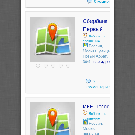
0 комментариев
Сбербанк
Первый
Добавить к
сравнению
Россия,
Москва, улица
Новый Арбат,
30/9
все адреса
0
комментариев
ИКБ Логос
Добавить к
сравнению
Россия,
Москва,
переулок