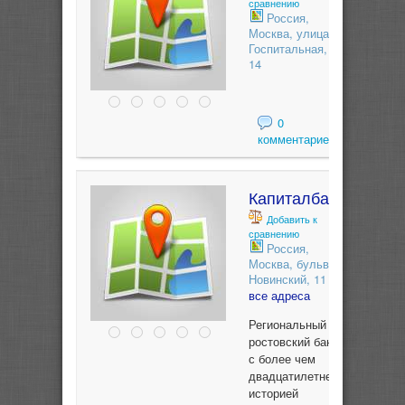
сравнению
Россия,
Москва, улица
Госпитальная,
14
0
комментариев
Капиталбанк
Добавить к
сравнению
Россия,
Москва, бульвар
Новинский, 11
все адреса
Региональный
ростовский банк
с более чем
двадцатилетней
историей