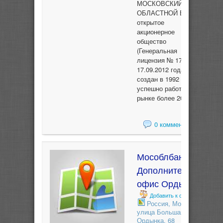
МОСКОВСКИЙ
ОБЛАСТНОЙ БАНК
открытое
акционерное
общество
(Генеральная
лицензия № 1751 от
17.09.2012 года)
создан в 1992 году и
успешно работает на
рынке более 20 лет.
0 комментариев
Мособлбанк
Дополнительный
офис Ордынка
Добавить к сравнению
Россия, Москва,
улица Большая
Ордынка, 68