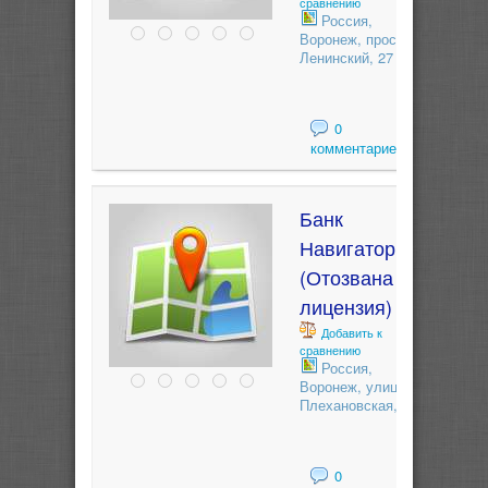
сравнению
Россия,
Воронеж, проспект
Ленинский, 27
0
комментариев
Банк
Навигатор
(Отозвана
лицензия)
Добавить к
сравнению
Россия,
Воронеж, улица
Плехановская, 1
0