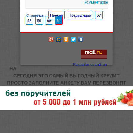
комментариев
Страницы:
Первая
Предыдущая
57
58
59
60
61
Разработка сайтов
НА
СЕГОДНЯ ЭТО САМЫЙ ВЫГОДНЫЙ КРЕДИТ
ПРОСТО ЗАПОЛНИТЕ АНКЕТУ ВАМ ПЕРЕЗВОНЯТ