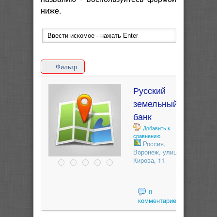
ниже.
Фильтр
Русский
земельный
банк
Добавить к
сравнению
Россия,
Воронеж, улица
Кирова, 11
0
комментариев