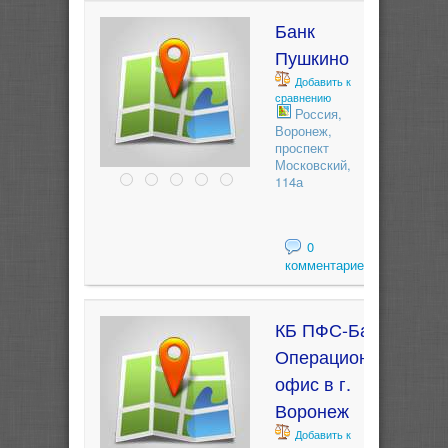
Банк
Пушкино
Добавить к
сравнению
Россия,
Воронеж,
проспект
Московский,
114а
0
комментариев
КБ ПФС-Банк
Операционный
офис в г.
Воронеж
Добавить к