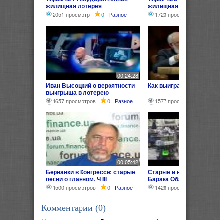
жилищная лотерея
жилищная лотерея"
2051 просмотр
0
Разное
1723 просмотра
1
Ра
00:24:28
Иван Высоцкий о вероятности
Как выиграть в лотерею
выигрыша в лотерею
1657 просмотров
0
Разное
1577 просмотров
0
Р
00:05:42
Бернанки в Конгрессе: старые
Старые и новые обещан
песни о главном. Ч III
Барака Обамы
1500 просмотров
0
Разное
1428 просмотров
0
Р
Комментарии (
0
)