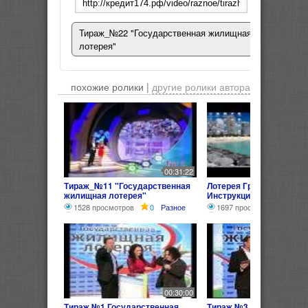
Тираж_№22 "Государственная жилищная
лотерея"
похожие ролики |
другие ролики автора
00:31:22
Тираж_№11 "Государственная
Лотерея Грин Кард --
жилищная лотерея"
Инструкция победителя -
1528 просмотров
0
Разное
1697 просмотров
0
Р
00:30:00
Тираж №1 Государственная
Тираж №3 "Государстве