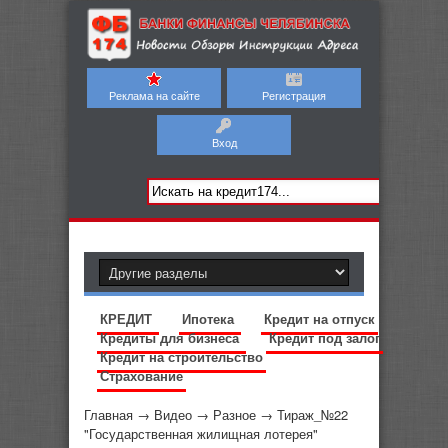
Реклама на сайте
Регистрация
Вход
КРЕДИТ
Ипотека
Кредит на отпуск
Кредиты для бизнеса
Кредит под залог
Кредит на строительство
Страхование
Главная
→
Видео
→
Разное
→
Тираж_№22
"Государственная жилищная лотерея"