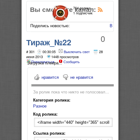
Вы смотрите канал:
764 ролика
1 подписчик
Поделись новостью:
В Мой Мир
0
Тираж_№22
"Государственная
# 301
00:30:05
Выключить свет
28
июня 2013
1448 просмотров
Пожаловаться
Сообщить
жилищная лотерея"
Загрузка плеера...
нравится
не нравится
За ролик пока что никто не голосовал...
Категория ролика:
Разное
Код ролика:
Ссылка ролика: