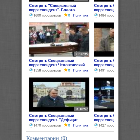
Смотреть "Специальный
Смотреть Специальный
корреспондент". Болото.
корреспондент: Безпо
08.10.2013
1600 просмотров
0
Политика
1484 просмотра
0
По
00:26:35
Смотреть Специальный
Смотреть Специальный
корреспондент Человеческий
корреспондент Нелегал
ФАКТОР РЕПОРТАЖ
1558 просмотров
0
Политика
1491 просмотр
0
Пол
01:10:57
Смотреть Специальный
Смотреть Специальный
корреспондент. "Дефицит
корреспондент. О лекар
памяти" (21.05.2013) Фильм
здоровье (16.04.2013)
1470 просмотров
0
Политика
1427 просмотров
0
П
Аркадия Мамонтова
Комментарии (
0
)