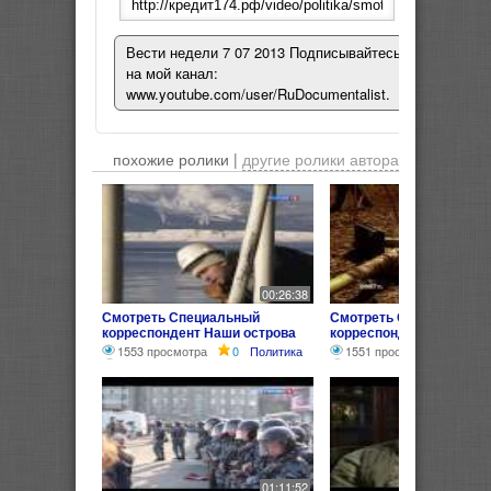
Вести недели 7 07 2013 Подписывайтесь
на мой канал:
www.youtube.com/user/RuDocumentalist.
похожие ролики |
другие ролики автора
00:26:38
Смотреть Специальный
Смотреть Специальный
корреспондент Наши острова
корреспондент МУР тер
РЕПОРТАЖ
порядка РЕПОРТАЖ
1553 просмотра
0
Политика
1551 просмотр
0
Пол
01:11:52