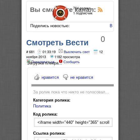
Вы смотрите канал:
764 ролика
1 подписчик
Поделись новостью:
В Мой Мир
0
Смотреть Вести
недели 7 07 2013
# 681
01:33:19
Выключить свет
12
ноября 2013
1182 просмотра
Пожаловаться
Сообщить
Загрузка плеера...
нравится
не нравится
За ролик пока что никто не голосовал...
Категория ролика:
Политика
Код ролика:
Ссылка ролика: