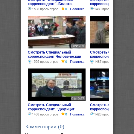
корреспондент". Болото.
корреспондент: Безпо
08.10.2013
1598 просмотров
0
Политика
1480 просмотров
0
П
00:26:35
Смотреть Специальный
Смотреть Специальный
корреспондент Человеческий
корреспондент Нелегал
ФАКТОР РЕПОРТАЖ
1555 просмотров
0
Политика
1487 просмотров
0
П
01:10:57
Смотреть Специальный
Смотреть Специальный
корреспондент. "Дефицит
корреспондент. О лекар
памяти" (21.05.2013) Фильм
здоровье (16.04.2013)
1468 просмотров
0
Политика
1426 просмотров
0
П
Аркадия Мамонтова
Комментарии (
0
)