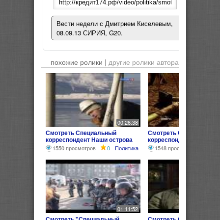
Вести недели с Дмитрием Киселевым,
08.09.13 СИРИЯ, G20.
похожие ролики |
другие ролики автора
00:26:38
Смотреть Специальный
Смотреть Специальный
корреспондент Наши острова
корреспондент МУР тер
РЕПОРТАЖ
порядка РЕПОРТАЖ
1550 просмотров
0
Политика
1548 просмотров
0
П
01:11:52
Смотреть "Специальный
Смотреть Специальный