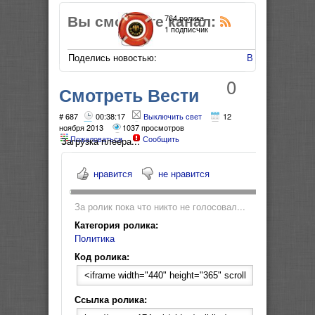
Вы смотрите канал:
764 ролика
1 подписчик
Поделись новостью:
В Мой Мир
0
Смотреть Вести
недели 08.09.13
# 687
00:38:17
Выключить свет
12
ноября 2013
1037 просмотров
Пожаловаться
Сообщить
СИРИЯ
Загрузка плеера...
нравится
не нравится
За ролик пока что никто не голосовал...
Категория ролика:
Политика
Код ролика:
Ссылка ролика: