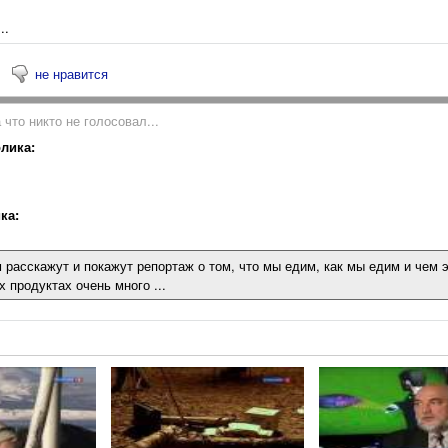
..
не нравится
 что никто не голосовал...
лика:
ка:
 расскажут и покажут репортаж о том, что мы едим, как мы едим и чем 
 продуктах очень много ...