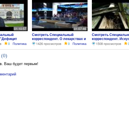
01:10:57
01:07:46
иальный
Смотреть Специальный
Смотреть Специаль
 "Дефицит
корреспондент. О лекарствах и
корреспондент. Иску
2013) Фильм
здоровье (16.04.2013)
вынос. Борис Собол
в
0
Политика
1426 просмотров
0
Политика
1508 просмотров
това
 (
0
)
в. Ваш будет первым!
ментарий