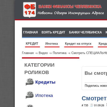
ГЛАВНАЯ
ВЗЯТЬ КРЕДИТ
БАНКИ ЧЕЛЯБИНСКА
КРЕДИТ
Ипотека
Кредит на отпуск
Кред
Главная
→
Видео
→
Политика
→
Смотреть СПЕЦИАЛЬНЫЙ
КАТЕГОРИИ
РОЛИКОВ
Вы смот
Кредиты
Поделись ново
Ипотека
Смотре
(22.10.2
# 735
01:09:26