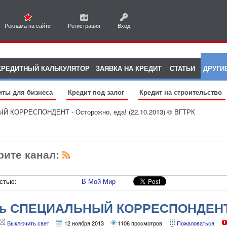
Реклама на сайте
Регистрация
Вход
КРЕДИТНЫЙ КАЛЬКУЛЯТОР
ЗАЯВКА НА КРЕДИТ
СТАТЬИ
ДРУГИ
иты для бизнеса
Кредит под залог
Кредит на строительство
 КОРРЕСПОНДЕНТ - Осторожно, еда! (22.10.2013) © ВГТРК
рите канал:
стью:
В Мой Мир
ть СПЕЦИАЛЬНЫЙ КОРРЕСПОНДЕНТ -
013) © ВГТРК
Выключить свет
12 ноября 2013
1106 просмотров
Пожаловаться