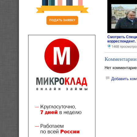
Смотреть Спец
корреспондент.
памяти" (21.05.
1468 просмотро
Аркадия Мамон
Комментарии
Нет комментарие
Добавить ком