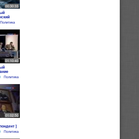
00:30:33
ный
нский
Политика
01:10:40
ный
ание
0
Политика
01:02:50
ондент ]
0
Политика