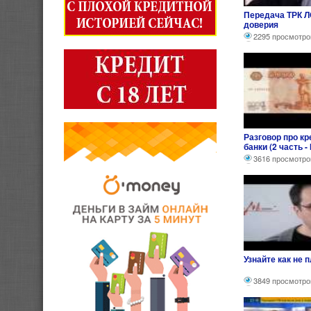
Передача ТРК Л
доверия
2295 просмотро
Разговор про к
банки (2 часть -
3616 просмотро
Узнайте как не 
3849 просмотро