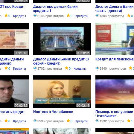
00:08:37
00:12:30
ОТ про Кредит
Диалог про деньги банки
Диалог Деньги Банки 
кредиты 1
часть - деньги)
в
0
Кредиты
2146 просмотров
0
Кредиты
1804 просмотра
0
00:21:18
00:28:05
редиты деньги
Диалог Деньги Банки Кредит (3
Кредит для пенсионе
 Банки)
серия - Кредит)
в
0
Кредиты
3702 просмотра
0
Кредиты
3940 просмотров
00:02:32
00:02:13
платить кредит
Ипотека в Челябинске
Помощь в получении 
Челябинске.
в
0
Кредиты
3596 просмотров
0
Кредиты
1932 просмотра
1