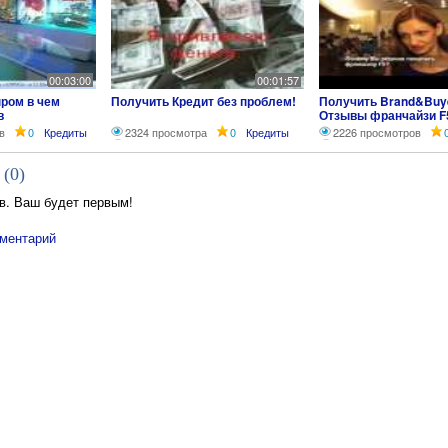
00:03:00
00:01:57
ром в чем
Получить Кредит без проблем!
Получить Brand&Buye
в
Отзывы франчайзи F
Светлана Филимоно
в
0
Кредиты
2324 просмотра
0
Кредиты
2226 просмотров
г.Челябинск
 (
0
)
в. Ваш будет первым!
ментарий