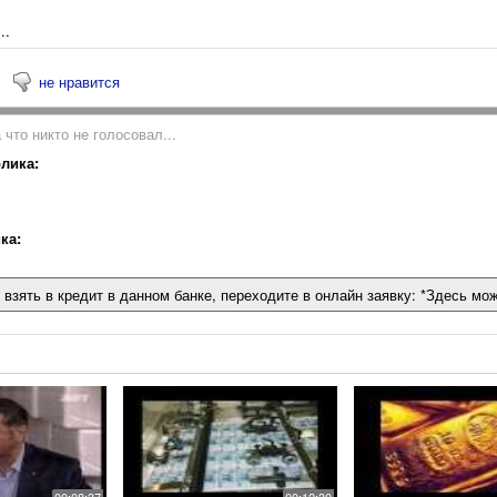
..
не нравится
 что никто не голосовал...
лика:
ка:
 взять в кредит в данном банке, переходите в онлайн заявку: *Здесь мо