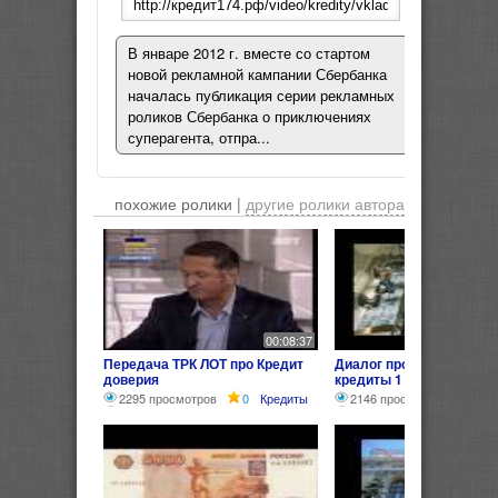
В январе 2012 г. вместе со стартом
новой рекламной кампании Сбербанка
началась публикация серии рекламных
роликов Сбербанка о приключениях
суперагента, отпра...
похожие ролики |
другие ролики автора
00:08:37
Передача ТРК ЛОТ про Кредит
Диалог про деньги банк
доверия
кредиты 1
2295 просмотров
0
Кредиты
2146 просмотров
0