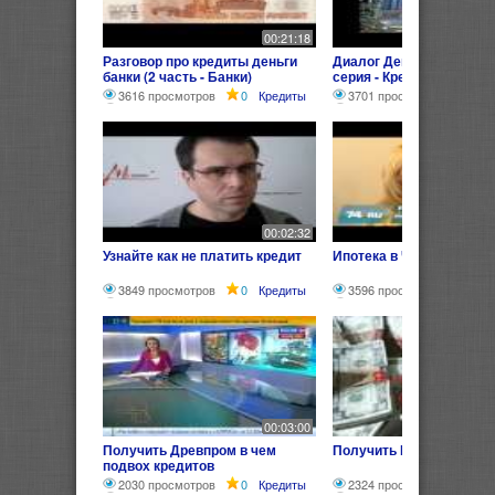
00:21:18
Разговор про кредиты деньги
Диалог Деньги Банки Кр
банки (2 часть - Банки)
серия - Кредит)
3616 просмотров
0
Кредиты
3701 просмотр
0
Кр
00:02:32
Узнайте как не платить кредит
Ипотека в Челябинске
3849 просмотров
0
Кредиты
3596 просмотров
0
00:03:00
Получить Древпром в чем
Получить Кредит без пр
подвох кредитов
2030 просмотров
0
Кредиты
2324 просмотра
0
К