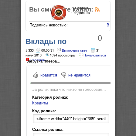
Вы смотрите канал:
764 ролика
1 подписчик
Поделись новостью:
В Мой Мир
0
Вклады по
повышенной ставке
# 333
00:00:31
Выключить свет
31
июля 2013
1094 просмотра
Пожаловаться
Сообщить
Загрузка плеера...
нравится
не нравится
За ролик пока что никто не голосовал...
Категория ролика:
Кредиты
Код ролика:
Ссылка ролика: