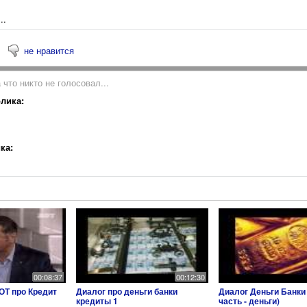
..
не нравится
 что никто не голосовал...
лика:
ка:
00:08:37
00:12:30
ОТ про Кредит
Диалог про деньги банки
Диалог Деньги Банки 
кредиты 1
часть - деньги)