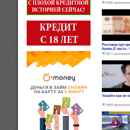
2296 просмотро
Разговор про к
банки (2 часть -
3617 просмотро
Узнайте как не 
3849 просмотро