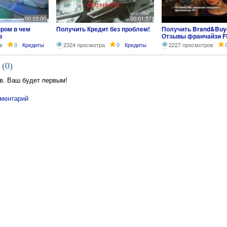
00:03:00
00:01:57
ром в чем
Получить Кредит без проблем!
Получить Brand&Buye
в
Отзывы франчайзи F
Светлана Филимоно
в
0
Кредиты
2324 просмотра
0
Кредиты
2227 просмотров
г.Челябинск
 (
0
)
в. Ваш будет первым!
ментарий