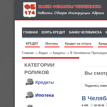
ГЛАВНАЯ
ВЗЯТЬ КРЕДИТ
БАНКИ ЧЕЛЯБИНСКА
КРЕДИТ
Ипотека
Кредит на отпуск
Кред
Главная
→
Видео
→
Кредиты
→
В Челябинске Прохожден
КАТЕГОРИИ
РОЛИКОВ
Вы смот
Кредиты
Поделись ново
Ипотека
В Челяб
Часть 1
# 499
00:08:48