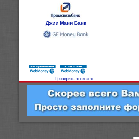
Джии Мани Банк
Проверить аттетстат