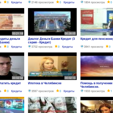
в
0
Кредиты
2146 просмотров
0
Кредиты
1804 просмотра
0
00:21:18
00:28:05
редиты деньги
Диалог Деньги Банки Кредит (3
Кредит для пенсионе
 Банки)
серия - Кредит)
в
0
Кредиты
3702 просмотра
0
Кредиты
3941 просмотр
0
00:02:32
00:02:13
платить кредит
Ипотека в Челябинске
Помощь в получении 
Челябинске.
в
0
Кредиты
3597 просмотров
0
Кредиты
1933 просмотра
1