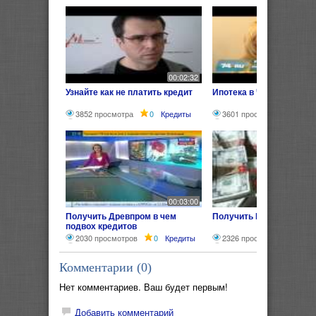
00:02:32
Узнайте как не платить кредит
Ипотека в Челябинске
3852 просмотра
0
Кредиты
3601 просмотр
0
Кр
00:03:00
Получить Древпром в чем
Получить Кредит без пр
подвох кредитов
2030 просмотров
0
Кредиты
2326 просмотров
0
Комментарии (
0
)
Нет комментариев. Ваш будет первым!
Добавить комментарий