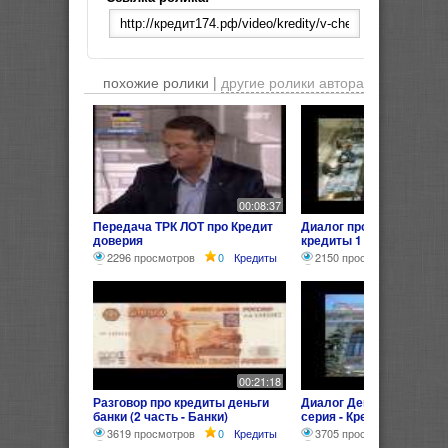
похожие ролики |
другие ролики автора
00:08:37
Передача ТРК ЛОТ про Кредит
Диалог про деньги банк
доверия
кредиты 1
2296 просмотров
0
Кредиты
2150 просмотров
0
00:21:18
Разговор про кредиты деньги
Диалог Деньги Банки Кр
банки (2 часть - Банки)
серия - Кредит)
3619 просмотров
0
Кредиты
3705 просмотров
0