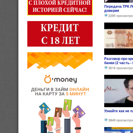
Передача ТРК Л
доверия
2295 просмотро
Разговор про к
банки (2 часть -
3616 просмотро
Узнайте как не 
3849 просмотро