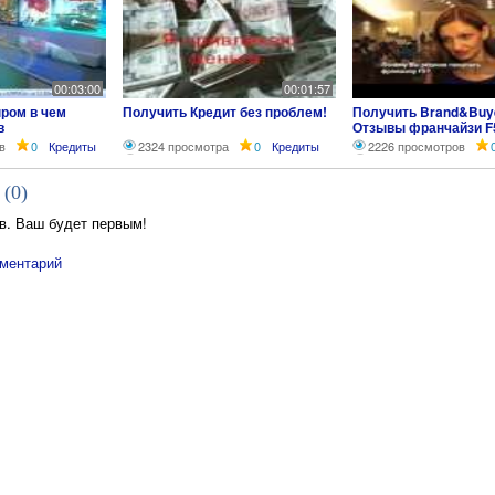
00:03:00
00:01:57
ром в чем
Получить Кредит без проблем!
Получить Brand&Buye
в
Отзывы франчайзи F
Светлана Филимоно
в
0
Кредиты
2324 просмотра
0
Кредиты
2226 просмотров
г.Челябинск
 (
0
)
в. Ваш будет первым!
ментарий