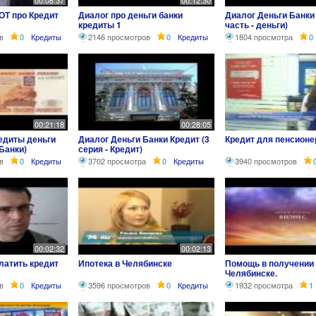
00:08:37
00:12:30
ОТ про Кредит
Диалог про деньги банки
Диалог Деньги Банки 
кредиты 1
часть - деньги)
в
0
Кредиты
2146 просмотров
0
Кредиты
1804 просмотра
0
00:21:18
00:28:05
редиты деньги
Диалог Деньги Банки Кредит (3
Кредит для пенсионе
 Банки)
серия - Кредит)
в
0
Кредиты
3702 просмотра
0
Кредиты
3940 просмотров
00:02:32
00:02:13
платить кредит
Ипотека в Челябинске
Помощь в получении 
Челябинске.
в
0
Кредиты
3596 просмотров
0
Кредиты
1932 просмотра
1