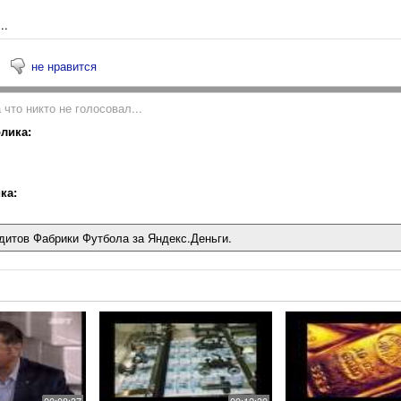
..
не нравится
 что никто не голосовал...
лика:
ка:
дитов Фабрики Футбола за Яндекс.Деньги.