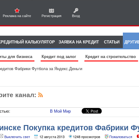
Реклама на сайте
Регистрация
Вход
КРЕДИТНЫЙ КАЛЬКУЛЯТОР
ЗАЯВКА НА КРЕДИТ
СТАТЬИ
ДРУГИ
иты для бизнеса
Кредит под залог
Кредит на строительство
редитов Фабрики Футбола за Яндекс.Деньги
рите канал:
стью:
В Мой Мир
инске Покупка кредитов Фабрики Ф
Деньги
Выключить свет
12 августа 2013
1248 просмотров
Пожаловаться