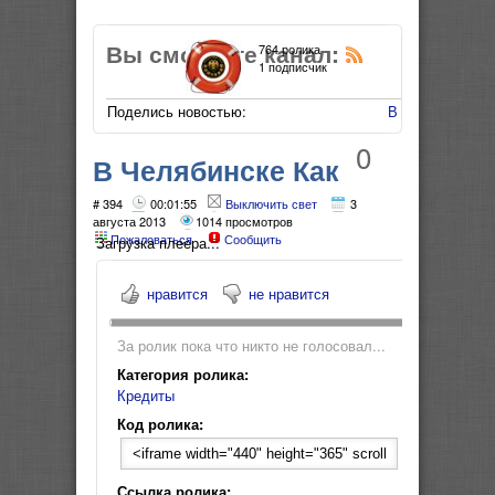
Вы смотрите канал:
764 ролика
1 подписчик
Поделись новостью:
В Мой Мир
0
В Челябинске Как
получить кредит
# 394
00:01:55
Выключить свет
3
августа 2013
1014 просмотров
Пожаловаться
Сообщить
частному
Загрузка плеера...
предпринимателю?
нравится
не нравится
За ролик пока что никто не голосовал...
Категория ролика:
Кредиты
Код ролика:
Ссылка ролика: