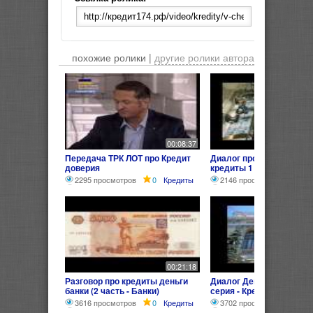
похожие ролики |
другие ролики автора
00:08:37
Передача ТРК ЛОТ про Кредит
Диалог про деньги банк
доверия
кредиты 1
2295 просмотров
0
Кредиты
2146 просмотров
0
00:21:18
Разговор про кредиты деньги
Диалог Деньги Банки Кр
банки (2 часть - Банки)
серия - Кредит)
3616 просмотров
0
Кредиты
3702 просмотра
0
К