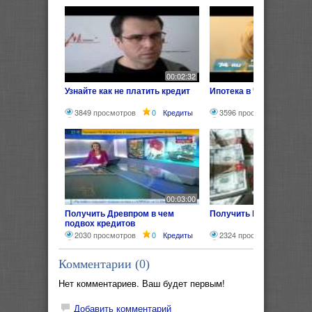
00:02:32
Узнайте как не платить кредит
Ипотека в Челябинске
3849 просмотров
0
Кредиты
3596 просмотров
0
00:03:00
Получить Древпром в чем
Получить Кредит без пр
подвох кредитов
2030 просмотров
0
Кредиты
2324 просмотра
0
К
Комментарии (
0
)
Нет комментариев. Ваш будет первым!
Добавить комментарий