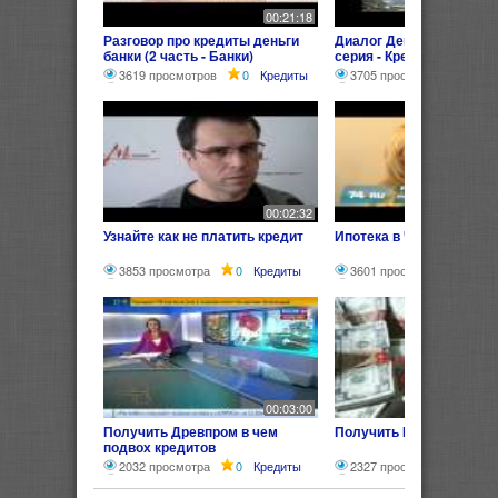
00:21:18
Разговор про кредиты деньги
Диалог Деньги Банки Кр
банки (2 часть - Банки)
серия - Кредит)
3619 просмотров
0
Кредиты
3705 просмотров
0
00:02:32
Узнайте как не платить кредит
Ипотека в Челябинске
3853 просмотра
0
Кредиты
3601 просмотр
0
Кр
00:03:00
Получить Древпром в чем
Получить Кредит без пр
подвох кредитов
2032 просмотра
0
Кредиты
2327 просмотров
0