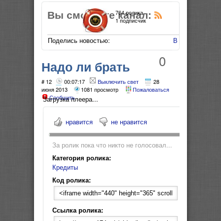
Вы смотрите канал:
764 ролика
1 подписчик
Поделись новостью:
В Мой Мир
0
Надо ли брать
кредиты
# 12
00:07:17
Выключить свет
28
июня 2013
1081 просмотр
Пожаловаться
Сообщить
Загрузка плеера...
нравится
не нравится
За ролик пока что никто не голосовал...
Категория ролика:
Кредиты
Код ролика:
Ссылка ролика: