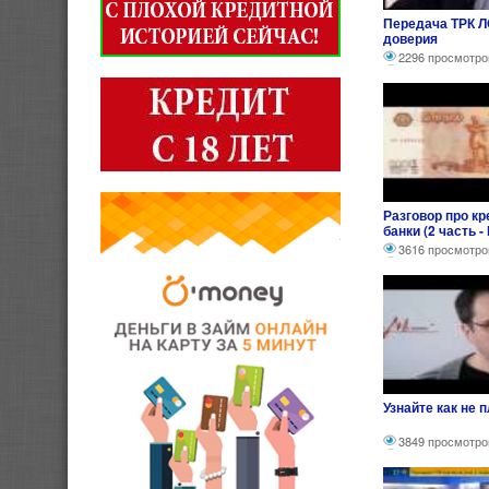
Передача ТРК Л
доверия
2296 просмотро
Разговор про к
банки (2 часть -
3616 просмотро
Узнайте как не 
3849 просмотро