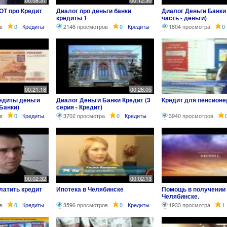
00:08:37
00:12:30
ОТ про Кредит
Диалог про деньги банки
Диалог Деньги Банки 
кредиты 1
часть - деньги)
в
0
Кредиты
2146 просмотров
0
Кредиты
1804 просмотра
0
00:21:18
00:28:05
редиты деньги
Диалог Деньги Банки Кредит (3
Кредит для пенсионе
 Банки)
серия - Кредит)
в
0
Кредиты
3702 просмотра
0
Кредиты
3940 просмотров
00:02:32
00:02:13
платить кредит
Ипотека в Челябинске
Помощь в получении 
Челябинске.
в
0
Кредиты
3596 просмотров
0
Кредиты
1933 просмотра
1