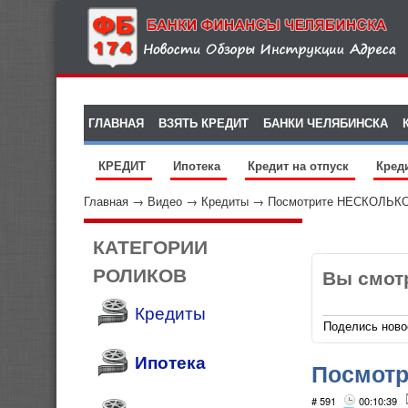
ГЛАВНАЯ
ВЗЯТЬ КРЕДИТ
БАНКИ ЧЕЛЯБИНСКА
КРЕДИТ
Ипотека
Кредит на отпуск
Кред
Главная
→
Видео
→
Кредиты
→
Посмотрите НЕСКОЛЬК
КАТЕГОРИИ
РОЛИКОВ
Вы смот
Кредиты
Поделись ново
Ипотека
Посмот
!!!
# 591
00:10:39