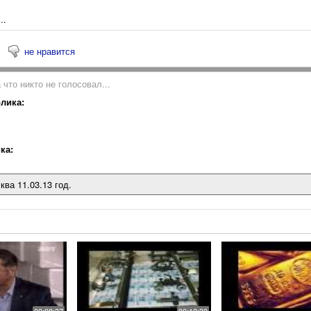
..
не нравится
 что никто не голосовал...
лика:
ка:
ква 11.03.13 год.