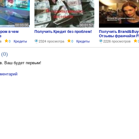
00:03:00
00:01:57
ром в чем
Получить Кредит без проблем!
Получить Brand&Buye
в
Отзывы франчайзи F
Светлана Филимоно
в
0
Кредиты
2324 просмотра
0
Кредиты
2226 просмотров
г.Челябинск
 (
0
)
в. Ваш будет первым!
ментарий