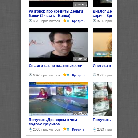
00:21:18
Разговор про кредиты деньги
Диалог Деньги Банки Кр
банки (2 часть - Банки)
серия - Кредит)
3616 просмотров
0
Кредиты
3702 просмотра
0
К
00:02:32
Узнайте как не платить кредит
Ипотека в Челябинске
3849 просмотров
0
Кредиты
3596 просмотров
0
00:03:00
Получить Древпром в чем
Получить Кредит без пр
подвох кредитов
2030 просмотров
0
Кредиты
2324 просмотра
0
К