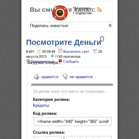
Вы смотрите канал:
764 ролика
1 подписчик
Поделись новостью:
В Мой Мир
0
Посмотрите Деньги
пирамида долгов
# 601
00:09:49
Выключить свет
20
августа 2013
1193 просмотра
Пожаловаться
Сообщить
Загрузка плеера...
нравится
не нравится
За ролик пока что никто не голосовал...
Категория ролика:
Кредиты
Код ролика:
Ссылка ролика: