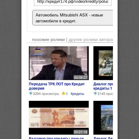
Автомобиль Mitsubishi ASX - новые
автомобили в кредит.
похожие ролики |
другие ролики автора
00:08:37
Передача ТРК ЛОТ про Кредит
Диалог про деньги банк
доверия
кредиты 1
2294 просмотра
0
Кредиты
2145 просмотров
0
00:21:18
Разговор про кредиты деньги
Диалог Деньги Банки Кр