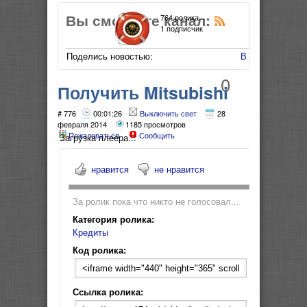
Вы смотрите канал:
764 ролика
1 подписчик
Поделись новостью:
В Мой Мир
0
Получить Mitsubishi
ASX
# 776
00:01:26
Выключить свет
28
февраля 2014
1185 просмотров
Пожаловаться
Сообщить
Загрузка плеера...
нравится
не нравится
За ролик пока что никто не голосовал...
Категория ролика:
Кредиты
Код ролика:
Ссылка ролика: