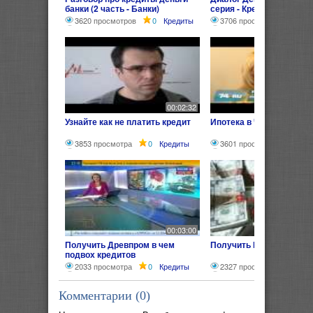
банки (2 часть - Банки)
серия - Кредит)
3620 просмотров
0
Кредиты
3706 просмотров
0
00:02:32
Узнайте как не платить кредит
Ипотека в Челябинске
3853 просмотра
0
Кредиты
3601 просмотр
0
Кр
00:03:00
Получить Древпром в чем
Получить Кредит без пр
подвох кредитов
2033 просмотра
0
Кредиты
2327 просмотров
0
Комментарии (
0
)