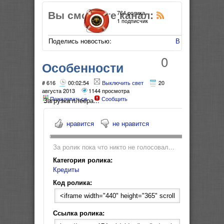
Вы смотрите канал:
764 ролика
1 подписчик
Поделись новостью:
В Мой Мир
0
Особенности
Правила жизни.
# 616
00:02:54
Выключить свет
20
августа 2013
1144 просмотра
Пожаловаться
Сообщить
Микро-кредиты
Загрузка плеера...
нравится
не нравится
За ролик пока что никто не голосовал...
Категория ролика:
Кредиты
Код ролика:
Ссылка ролика: