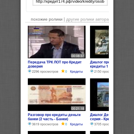
похожие ролики |
другие ролики автора
00:08:37
Передача ТРК ЛОТ про Кредит
Диалог про деньги банк
доверия
кредиты 1
2296 просмотров
0
Кредиты
2150 просмотров
0
00:21:18
Разговор про кредиты деньги
Диалог Деньги Банки Кр
банки (2 часть - Банки)
серия - Кредит)
3619 просмотров
0
Кредиты
3705 просмотров
0