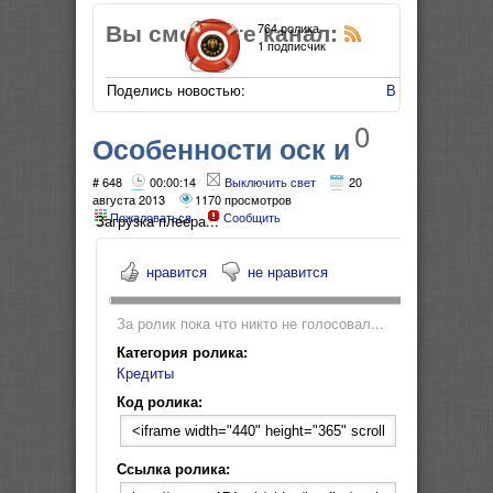
Вы смотрите канал:
764 ролика
1 подписчик
Поделись новостью:
В Мой Мир
0
Особенности оск и
ДБ от транса
# 648
00:00:14
Выключить свет
20
августа 2013
1170 просмотров
Пожаловаться
Сообщить
Загрузка плеера...
нравится
не нравится
За ролик пока что никто не голосовал...
Категория ролика:
Кредиты
Код ролика:
Ссылка ролика: