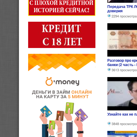
Передача ТРК Л
доверия
2294 просмотра
Разговор про к
банки (2 часть -
3613 просмотро
Узнайте как не 
3848 просмотро