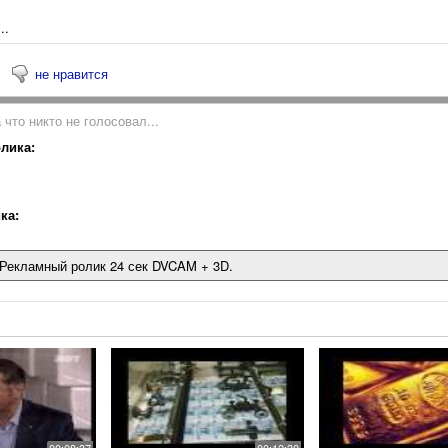
..
не нравится
 что никто не голосовал...
лика:
ка:
 Рекламный ролик 24 сек DVCAM + 3D.