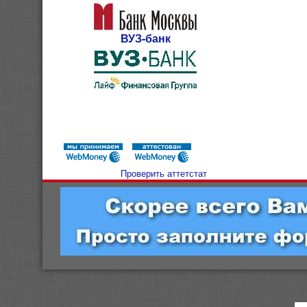
ВУЗ-банк
Проверить аттетстат