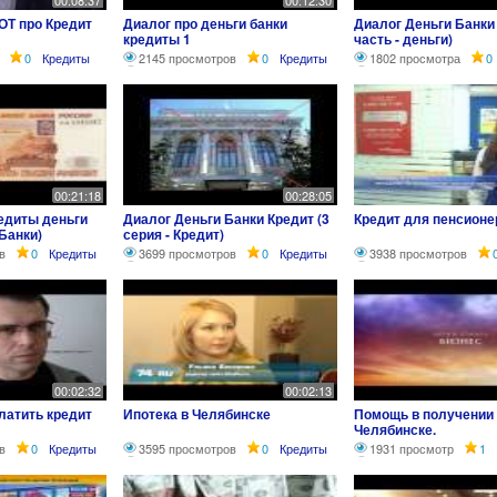
00:08:37
00:12:30
ОТ про Кредит
Диалог про деньги банки
Диалог Деньги Банки 
кредиты 1
часть - деньги)
0
Кредиты
2145 просмотров
0
Кредиты
1802 просмотра
0
00:21:18
00:28:05
редиты деньги
Диалог Деньги Банки Кредит (3
Кредит для пенсионе
 Банки)
серия - Кредит)
в
0
Кредиты
3699 просмотров
0
Кредиты
3938 просмотров
00:02:32
00:02:13
платить кредит
Ипотека в Челябинске
Помощь в получении 
Челябинске.
в
0
Кредиты
3595 просмотров
0
Кредиты
1931 просмотр
1