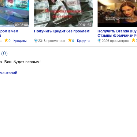
00:03:00
00:01:57
ром в чем
Получить Кредит без проблем!
Получить Brand&Buye
в
Отзывы франчайзи F
Светлана Филимоно
в
0
Кредиты
2318 просмотров
0
Кредиты
2226 просмотров
г.Челябинск
 (
0
)
в. Ваш будет первым!
ментарий