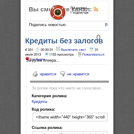
Вы смотрите канал:
764 ролика
1 подписчик
Поделись новостью:
В Мой Мир
0
Кредиты без залогов
и поручителей
# 331
00:00:31
Выключить свет
31
июля 2013
1153 просмотра
Пожаловаться
Сообщить
Загрузка плеера...
нравится
не нравится
За ролик пока что никто не голосовал...
Категория ролика:
Кредиты
Код ролика:
Ссылка ролика: