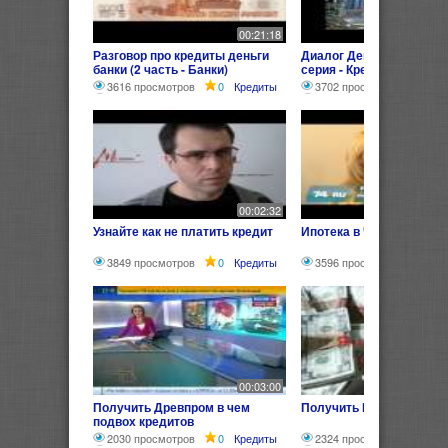
00:21:18
Разговор про кредиты деньги
Диалог Деньги Банки Кр
банки (2 часть - Банки)
серия - Кредит)
3616 просмотров
0
Кредиты
3702 просмотра
0
К
00:02:32
Узнайте как не платить кредит
Ипотека в Челябинске
3849 просмотров
0
Кредиты
3596 просмотров
0
00:03:00
Получить Древпром в чем
Получить Кредит без пр
подвох кредитов
2030 просмотров
0
Кредиты
2324 просмотра
0
К