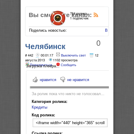
Вы смотрите канал:
764 ролика
1 подписчик
Поделись новостью:
В Мой Мир
0
Челябинск
Автокредит ТВ -
# 442
00:01:17
Выключить свет
12
августа 2013
1102 просмотра
Пожаловаться
Сообщить
подводные камни -
Загрузка плеера...
кредит в салоне
нравится
не нравится
За ролик пока что никто не голосовал...
Категория ролика:
Кредиты
Код ролика:
Ссылка ролика: