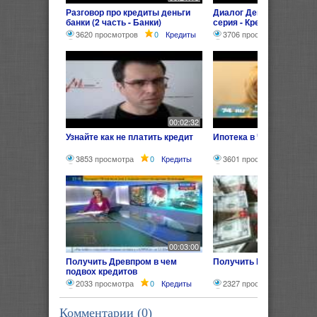
Разговор про кредиты деньги
Диалог Деньги Банки Кр
банки (2 часть - Банки)
серия - Кредит)
3620 просмотров
0
Кредиты
3706 просмотров
0
00:02:32
Узнайте как не платить кредит
Ипотека в Челябинске
3853 просмотра
0
Кредиты
3601 просмотр
0
Кр
00:03:00
Получить Древпром в чем
Получить Кредит без пр
подвох кредитов
2033 просмотра
0
Кредиты
2327 просмотров
0
Комментарии (
0
)