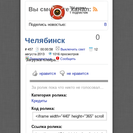
Вы смотрите канал:
764 ролика
1 подписчик
Поделись новостью:
В Мой Мир
0
Челябинск
Автокредит ТВ - на
# 457
00:00:58
Выключить свет
12
августа 2013
1016 просмотров
Пожаловаться
Сообщить
какой срок брать
Загрузка плеера...
кредит?
нравится
не нравится
За ролик пока что никто не голосовал...
Категория ролика:
Кредиты
Код ролика:
Ссылка ролика: