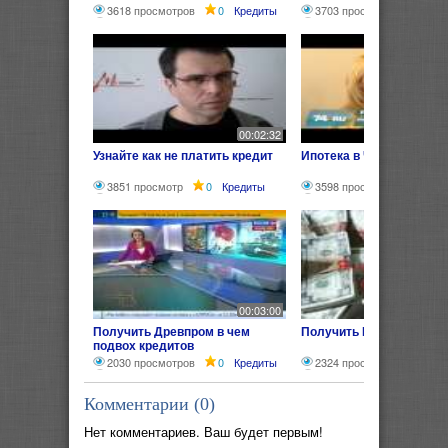
3618 просмотров
0
Кредиты
3703 просмотра
0
К
00:02:32
Узнайте как не платить кредит
Ипотека в Челябинске
3851 просмотр
0
Кредиты
3598 просмотров
0
00:03:00
Получить Древпром в чем
Получить Кредит без пр
подвох кредитов
2030 просмотров
0
Кредиты
2324 просмотра
0
К
Комментарии (
0
)
Нет комментариев. Ваш будет первым!