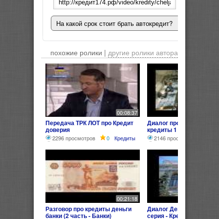
На какой срок стоит брать автокредит?
похожие ролики |
другие ролики автора
00:08:37
Передача ТРК ЛОТ про Кредит
Диалог про деньги банк
доверия
кредиты 1
2296 просмотров
0
Кредиты
2146 просмотров
0
00:21:18
Разговор про кредиты деньги
Диалог Деньги Банки Кр
банки (2 часть - Банки)
серия - Кредит)