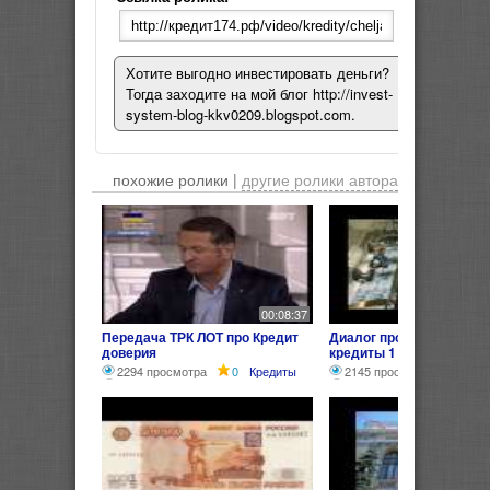
Хотите выгодно инвестировать деньги?
Тогда заходите на мой блог http://invest-
system-blog-kkv0209.blogspot.com.
похожие ролики |
другие ролики автора
00:08:37
Передача ТРК ЛОТ про Кредит
Диалог про деньги банк
доверия
кредиты 1
2294 просмотра
0
Кредиты
2145 просмотров
0