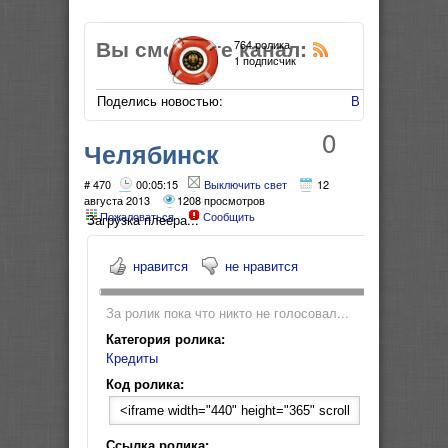
Вы смотрите канал:
764 ролика
1 подписчик
Поделись новостью:
В Мой Мир
0
Челябинск
Автокредит Как
# 470
00:05:15
Выключить свет
12
августа 2013
1208 просмотров
Пожаловаться
Сообщить
выгодно купить
Загрузка плеера...
машину в кредит
нравится
не нравится
За ролик пока что никто не голосовал...
Категория ролика:
Кредиты
Код ролика:
Ссылка ролика: