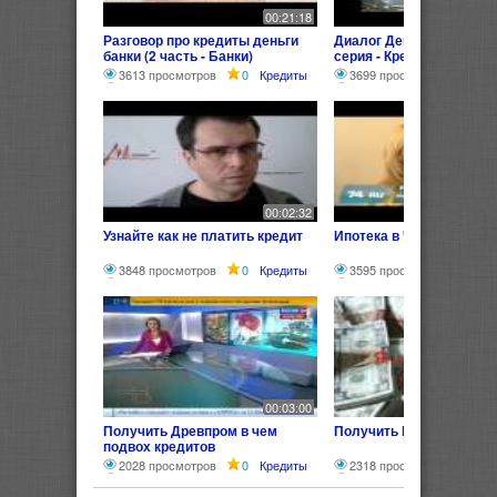
00:21:18
Разговор про кредиты деньги
Диалог Деньги Банки Кр
банки (2 часть - Банки)
серия - Кредит)
3613 просмотров
0
Кредиты
3699 просмотров
0
00:02:32
Узнайте как не платить кредит
Ипотека в Челябинске
3848 просмотров
0
Кредиты
3595 просмотров
0
00:03:00
Получить Древпром в чем
Получить Кредит без пр
подвох кредитов
2028 просмотров
0
Кредиты
2318 просмотров
0