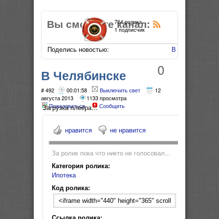
Вы смотрите канал:
764 ролика
1 подписчик
Поделись новостью:
В Мой Мир
0
В Челябинске
Кредитные карты за
# 492
00:01:58
Выключить свет
12
августа 2013
1133 просмотра
Пожаловаться
Сообщить
час, ипотека в
Загрузка плеера...
ГУБЕРНСКОМ
нравится
не нравится
За ролик пока что никто не голосовал...
Категория ролика:
Ипотека
Код ролика:
Ссылка ролика: