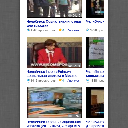
00:00:45
Челябинск Социальная ипотека
Челябинск Социальная 
для граждан
1560 просмотров
0
Ипотека
3738 просмотров
0
И
00:02:21
Челябинск IncomePoint.tv:
Челябинск ТНВ 13 02 14
социальная ипотека в Москве
социальная ипотека
1613 просмотров
0
Ипотека
1838 просмотров
0
И
00:01:42
Челябинск Казань - Социальная
Челябинск Социальная 
ипотека (2011-10-24, Эфир).MPG
для работников бюджет