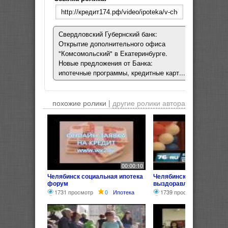
Свердловский Губернский банк:
Открытие дополнительного офиса
"Комсомольский" в Екатеринбурге.
Новые предложения от Банка:
ипотечные программы, кредитные карт...
похожие ролики |
другие ролики автора
00:00:10
Челябинск социальная ипотека
Челябинск: социальная 
форум
выздоравливает
1731 просмотр
0
Ипотека
1739 просмотров
0
И