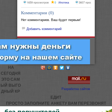
сфер
1659 просмотров
0
Ипотека
3607 просмотров
0
И
Комментарии (
0
)
Нет комментариев. Ваш будет первым!
Добавить комментарий
НА
СЕГОДНЯ
ЭТО САМ
ЫЙ ВЫГО
Разработка сайтов
ДНЫЙ КР
ЕДИТ
ПРОСТО ЗАПОЛНИТЕ АНКЕТУ ВАМ ПЕРЕЗВОНЯТ