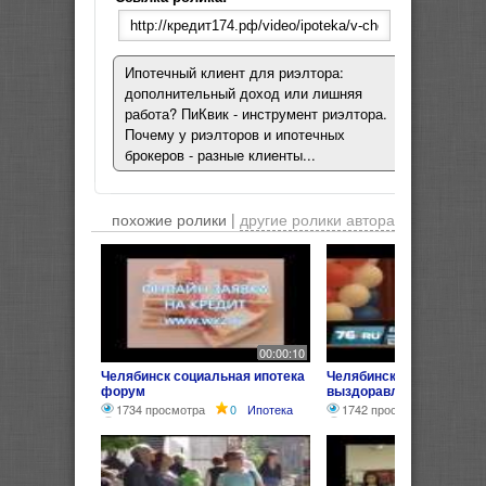
Ипотечный клиент для риэлтора:
дополнительный доход или лишняя
работа? ПиКвик - инструмент риэлтора.
Почему у риэлторов и ипотечных
брокеров - разные клиенты...
похожие ролики |
другие ролики автора
00:00:10
Челябинск социальная ипотека
Челябинск: социальная 
форум
выздоравливает
1734 просмотра
0
Ипотека
1742 просмотра
0
Ип