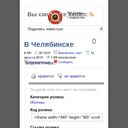
Вы смотрите канал:
764 ролика
1 подписчик
Поделись новостью:
В Мой Мир
0
В Челябинске
Ипотечный клиент
# 491
00:16:01
Выключить свет
12
августа 2013
1199 просмотров
Пожаловаться
Сообщить
для риэлтора: обуза
Загрузка плеера...
или доход?
нравится
не нравится
За ролик пока что никто не голосовал...
Категория ролика:
Ипотека
Код ролика:
Ссылка ролика: