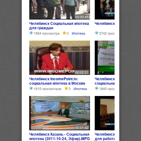
00:00:45
Челябинск Социальная ипотека
Челябинск Социальная 
для граждан
1564 просмотра
0
Ипотека
3742 просмотра
0
Ип
00:02:21
Челябинск IncomePoint.tv:
Челябинск ТНВ 13 02 14
социальная ипотека в Москве
социальная ипотека
1615 просмотров
0
Ипотека
1840 просмотров
0
И
00:01:42
Челябинск Казань - Социальная
Челябинск Социальная 
ипотека (2011-10-24, Эфир).MPG
для работников бюджет