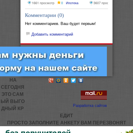
сфер
1661 просмотр
0
Ипотека
3607 просмотров
0
И
Комментарии (
0
)
Нет комментариев. Ваш будет первым!
Добавить комментарий
НА
СЕГОДНЯ
ЭТО САМ
ЫЙ ВЫГО
Разработка сайтов
ДНЫЙ КР
ЕДИТ
ПРОСТО ЗАПОЛНИТЕ АНКЕТУ ВАМ ПЕРЕЗВОНЯТ