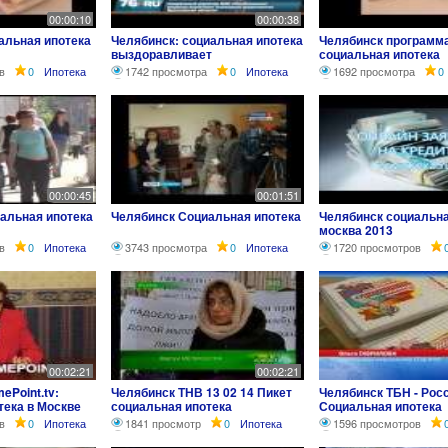
00:00:10
00:00:38
альная ипотека
Челябинск: социальная ипотека
Челябинск программ
выздоравливает
социальная ипотека
в
0
Ипотека
1742 просмотра
0
Ипотека
1692 просмотра
0
00:00:45
00:01:51
альная ипотека
Челябинск Социальная ипотека
Челябинск социальна
москва 2013
в
0
Ипотека
3743 просмотра
0
Ипотека
1720 просмотров
00:02:21
00:02:21
ePoint.tv:
Челябинск ТНВ 13 02 14 Пикет
Челябинск ТБН - Рос
тека в Москве
социальная ипотека
Социальная ипотека
в
0
Ипотека
1841 просмотр
0
Ипотека
1596 просмотров