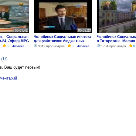
00:01:42
00:03:23
нь - Социальная
Челябинск Социальная ипотека
Челябинск Социальна
0-24, Эфир).MPG
для работников бюджетных
в Татарстане. Мафия 
сфер
Башкирии.
0
Ипотека
3612 просмотров
0
Ипотека
1734 просмотра
0
 (
0
)
в. Ваш будет первым!
ментарий