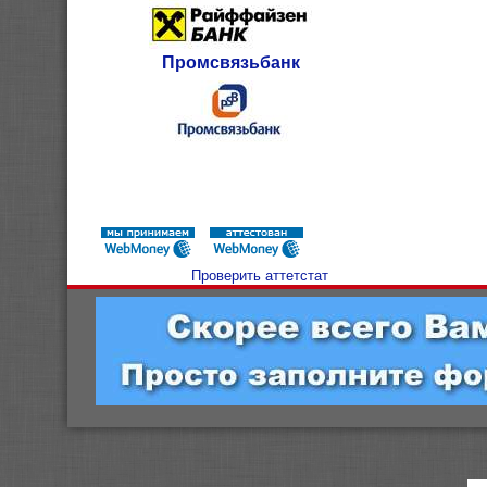
Промсвязьбанк
Проверить аттетстат