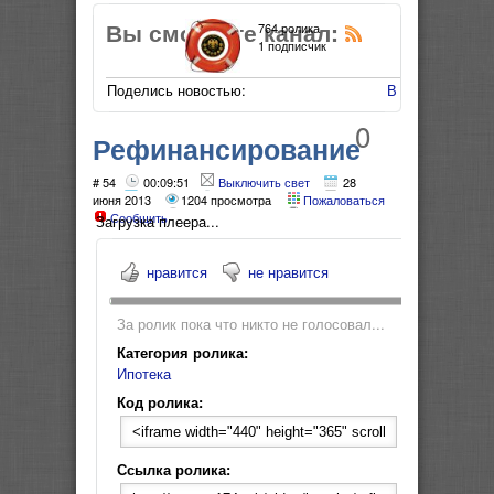
Вы смотрите канал:
764 ролика
1 подписчик
Поделись новостью:
В Мой Мир
0
Рефинансирование
ипотеки
# 54
00:09:51
Выключить свет
28
июня 2013
1204 просмотра
Пожаловаться
Сообщить
Загрузка плеера...
нравится
не нравится
За ролик пока что никто не голосовал...
Категория ролика:
Ипотека
Код ролика:
Ссылка ролика: