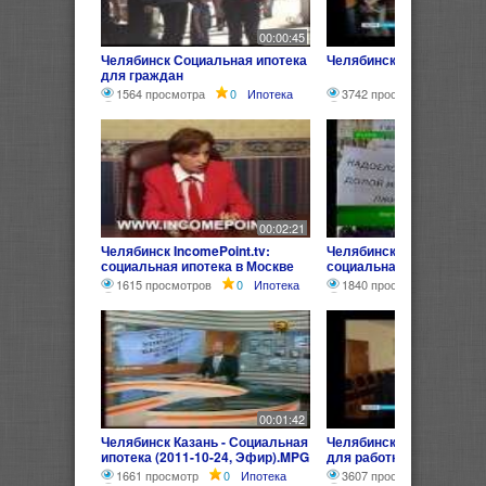
00:00:45
Челябинск Социальная ипотека
Челябинск Социальная 
для граждан
1564 просмотра
0
Ипотека
3742 просмотра
0
Ип
00:02:21
Челябинск IncomePoint.tv:
Челябинск ТНВ 13 02 14
социальная ипотека в Москве
социальная ипотека
1615 просмотров
0
Ипотека
1840 просмотров
0
И
00:01:42
Челябинск Казань - Социальная
Челябинск Социальная 
ипотека (2011-10-24, Эфир).MPG
для работников бюджет
сфер
1661 просмотр
0
Ипотека
3607 просмотров
0
И