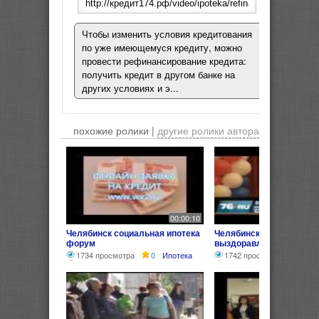
Чтобы изменить условия кредитования
по уже имеющемуся кредиту, можно
провести рефинансирование кредита:
получить кредит в другом банке на
других условиях и э...
похожие ролики |
другие ролики автора
00:00:10
Челябинск социальная ипотека
Челябинск: социальная 
форум
выздоравливает
1734 просмотра
0
Ипотека
1742 просмотра
0
Ип