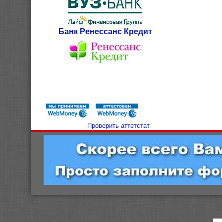
Банк Ренессанс Кредит
Проверить аттетстат