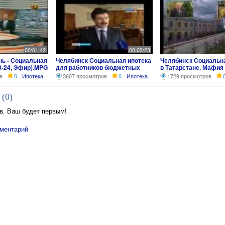
00:01:42
00:03:23
нь - Социальная
Челябинск Социальная ипотека
Челябинск Социальна
0-24, Эфир).MPG
для работников бюджетных
в Татарстане. Мафия 
сфер
Башкирии.
в
0
Ипотека
3607 просмотров
0
Ипотека
1729 просмотров
 (
0
)
в. Ваш будет первым!
ментарий