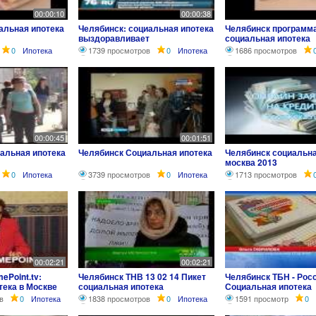
00:00:10
00:00:38
альная ипотека
Челябинск: социальная ипотека
Челябинск программ
выздоравливает
социальная ипотека
0
Ипотека
1739 просмотров
0
Ипотека
1686 просмотров
00:00:45
00:01:51
альная ипотека
Челябинск Социальная ипотека
Челябинск социальна
москва 2013
0
Ипотека
3739 просмотров
0
Ипотека
1713 просмотров
00:02:21
00:02:21
ePoint.tv:
Челябинск ТНВ 13 02 14 Пикет
Челябинск ТБН - Рос
тека в Москве
социальная ипотека
Социальная ипотека
в
0
Ипотека
1838 просмотров
0
Ипотека
1591 просмотр
0