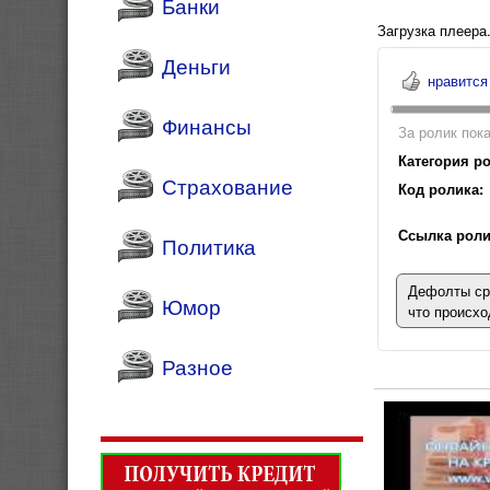
Банки
Загрузка плеера.
Деньги
нравится
Финансы
За ролик пока
Категория ро
Страхование
Код ролика:
Ссылка роли
Политика
Дефолты сре
Юмор
что происхо
Разное