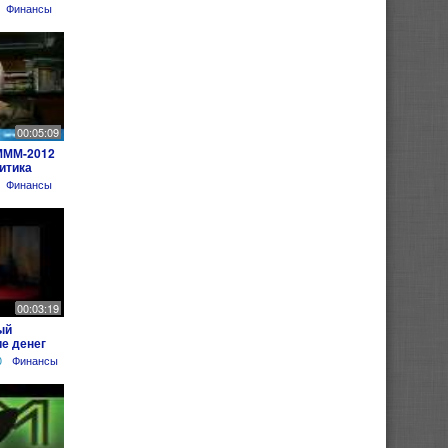
Финансы
00:05:09
МММ-2012
итика
Финансы
00:03:19
ый
е денег
0
Финансы