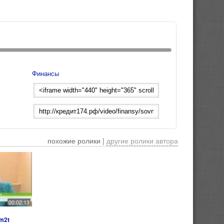
Финансы
похожие ролики |
другие ролики автора
00:02:13
m2t