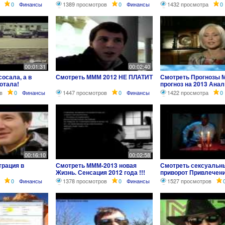
0
Финансы
1389 просмотров
0
Финансы
1432 просмотра
0
00:01:31
00:02:40
осала, а в
Смотреть МММ 2012 НЕ ПЛАТИТ
Смотреть Прогнозы 
отала!
прогноз на 2013 Анал
Отзывы
в
0
Финансы
1447 просмотров
0
Финансы
1422 просмотра
0
00:16:10
00:02:58
трация в
Смотреть МММ-2013 новая
Смотреть сексуальн
Жизнь. Сенсация 2012 года !!!
приворот Привлечени
приворотных,
0
Финансы
1378 просмотров
0
Финансы
1527 просмотров