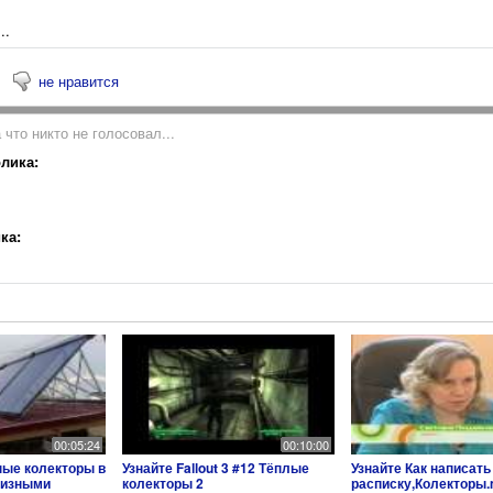
..
не нравится
 что никто не голосовал...
лика:
ка:
00:05:24
00:10:00
ные колекторы в
Узнайте Fallout 3 #12 Тёплые
Узнайте Как написать
лизными
колекторы 2
расписку,Колекторы.