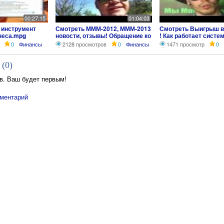
00:27:15
01:04:03
 инструмент
Смотреть МММ-2012, МММ-2013
Смотреть Выигрыш 
неса.mpg
новости, отзывы! Обращение ко
! Как работает систе
всем руководителям!
0
Финансы
2128 просмотров
0
Финансы
1471 просмотр
0
 (
0
)
в. Ваш будет первым!
ментарий