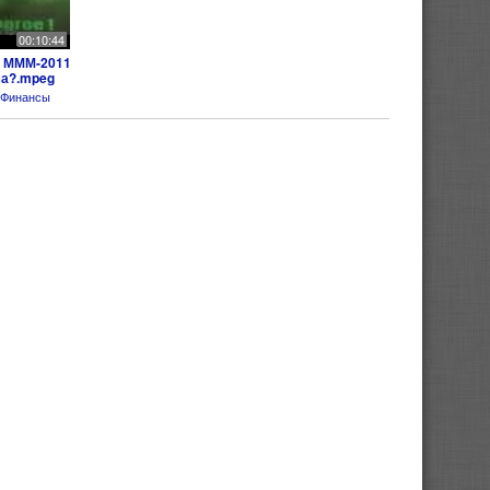
00:10:44
в МММ-2011
ма?.mpeg
Финансы