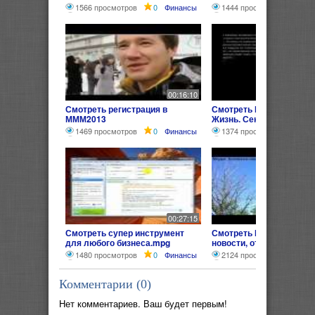
1566 просмотров
0
Финансы
1444 просмотра
0
Ф
00:16:10
Смотреть регистрация в
Смотреть МММ-2013 нов
МММ2013
Жизнь. Сенсация 2012 го
1469 просмотров
0
Финансы
1374 просмотра
0
Ф
00:27:15
Смотреть супер инструмент
Смотреть МММ-2012, М
для любого бизнеса.mpg
новости, отзывы! Обращ
всем руководителям!
1480 просмотров
0
Финансы
2124 просмотра
0
Ф
Комментарии (
0
)
Нет комментариев. Ваш будет первым!