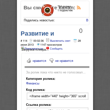
Вы смотрите канал:
764 ролика
1 подписчик
Поделись новостью:
В Мой Мир
0
Развитие и
финансирование
# 114
00:02:36
Выключить свет
28
июня 2013
1147 просмотров
Пожаловаться
Сообщить
спорта в России
Загрузка плеера...
нравится
не нравится
За ролик пока что никто не голосовал...
Категория ролика:
Финансы
Код ролика:
Ссылка ролика: