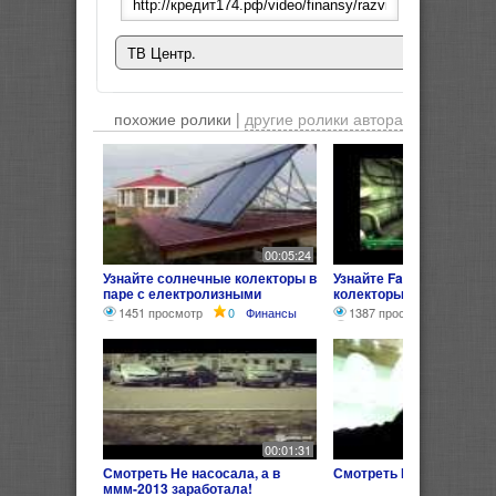
ТВ Центр.
похожие ролики |
другие ролики автора
00:05:24
Узнайте солнечные колекторы в
Узнайте Fallout 3 #12 Тё
паре с електролизными
колекторы 2
котлами !.
1451 просмотр
0
Финансы
1387 просмотров
0
00:01:31
Смотреть Не насосала, а в
Смотреть МММ 2012 НЕ
ммм-2013 заработала!