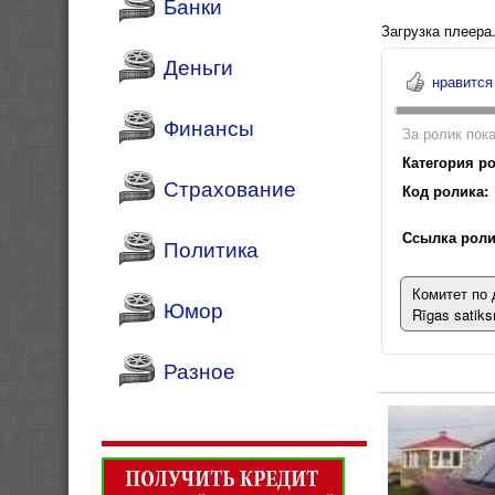
Банки
Загрузка плеера.
Деньги
нравится
Финансы
За ролик пока
Категория ро
Страхование
Код ролика:
Ссылка роли
Политика
Комитет по 
Юмор
Rīgas satik
Разное