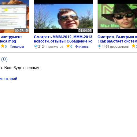
00:27:15
01:04:03
 инструмент
Смотреть МММ-2012, МММ-2013
Смотреть Выигрыш 
неса.mpg
новости, отзывы! Обращение ко
! Как работает систе
всем руководителям!
0
Финансы
2124 просмотра
0
Финансы
1469 просмотров
 (
0
)
в. Ваш будет первым!
ментарий