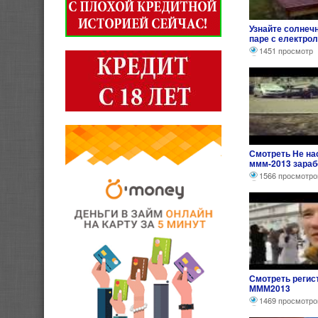
Узнайте солнеч
паре с електро
котлами !.
1451 просмотр
Смотреть Не нас
ммм-2013 зараб
1566 просмотро
Смотреть регис
МММ2013
1469 просмотро