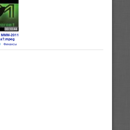
00:10:44
в МММ-2011
ма?.mpeg
0
Финансы