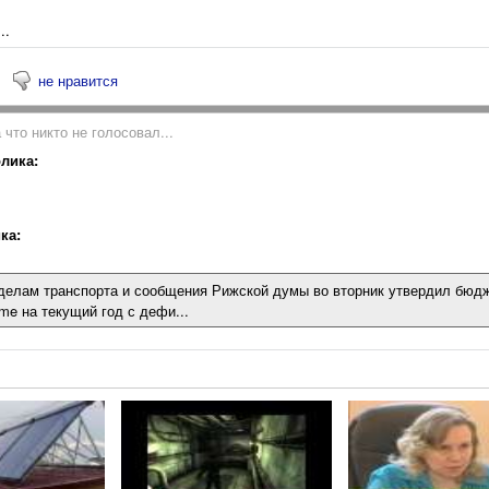
..
не нравится
 что никто не голосовал...
лика:
ка:
делам транспорта и сообщения Рижской думы во вторник утвердил бюдж
sme на текущий год с дефи...