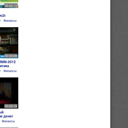
00:02:13
m2t
0
Финансы
00:05:09
МММ-2012
итика
0
Финансы
00:03:19
ый
е денег
Финансы