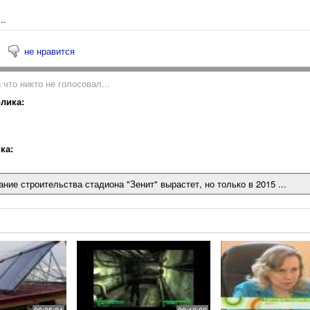
..
не нравится
 что никто не голосовал...
лика:
ка:
ние строительства стадиона "Зенит" вырастет, но только в 2015 ...