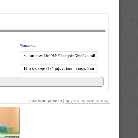
Финансы
похожие ролики |
другие ролики автора