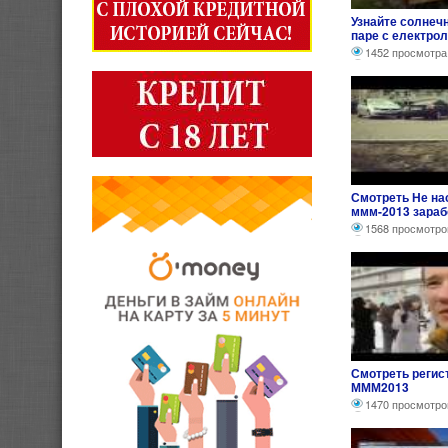
Узнайте солнеч
паре с електро
котлами !.
1452 просмотра
Смотреть Не нас
ммм-2013 зараб
1568 просмотро
Смотреть регис
МММ2013
1470 просмотро