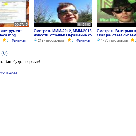
00:27:15
01:04:03
 инструмент
Смотреть МММ-2012, МММ-2013
Смотреть Выигрыш 
неса.mpg
новости, отзывы! Обращение ко
! Как работает систе
всем руководителям!
0
Финансы
2127 просмотров
0
Финансы
1470 просмотров
 (
0
)
в. Ваш будет первым!
ментарий