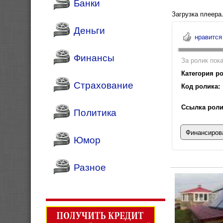
Банки
Загрузка плеера.
Деньги
нравится
Финансы
За ролик пока
Категория ро
Страхование
Код ролика:
Ссылка роли
Политика
Финансирова
Юмор
Разное