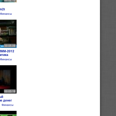
00:02:13
m2t
Финансы
00:05:09
МММ-2012
итика
Финансы
00:03:19
ый
е денег
Финансы