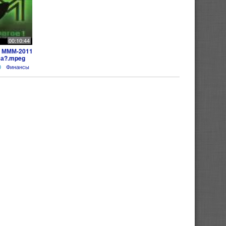
00:10:44
в МММ-2011
ма?.mpeg
0
Финансы