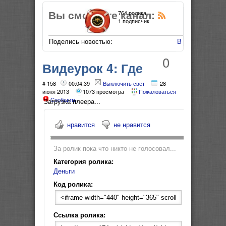
Вы смотрите канал:
764 ролика
1 подписчик
Поделись новостью:
В Мой Мир
0
Видеурок 4: Где
взять денег на
# 158
00:04:39
Выключить свет
28
июня 2013
1073 просмотра
Пожаловаться
Сообщить
бизнес в интернете?
Загрузка плеера...
нравится
не нравится
За ролик пока что никто не голосовал...
Категория ролика:
Деньги
Код ролика:
Ссылка ролика: