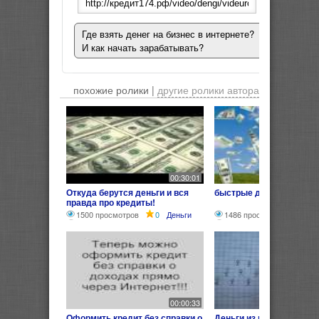
Где взять денег на бизнес в интернете?
И как начать зарабатывать?
похожие ролики |
другие ролики автора
00:30:01
Откуда берутся деньги и вся
быстрые деньги кредит
правда про кредиты!
1500 просмотров
0
Деньги
1486 просмотров
0
Д
00:00:33
Оформить кредит без справки о
Деньги из воздуха! Наг