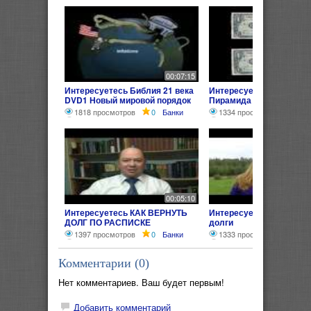
00:07:15
Интересуетесь Библия 21 века
Интересуетесь Деньги.
DVD1 Новый мировой порядок
Пирамида Долгов.
32 Деньги как долг 5 из 5
1818 просмотров
0
Банки
1334 просмотра
0
Ба
00:05:10
Интересуетесь КАК ВЕРНУТЬ
Интересуетесь Как верн
ДОЛГ ПО РАСПИСКЕ
долги
1397 просмотров
0
Банки
1333 просмотра
0
Ба
Комментарии (
0
)
Нет комментариев. Ваш будет первым!
Добавить комментарий