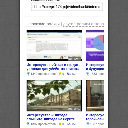
похожие ролики |
другие ролики автора
00:06:46
Интересуетесь Отказ в кредите,
Интересуетесь Внешние
условие для убийства клиента
и будущее БТА Банка и 
за долги.
Банка
1340 просмотров
0
Банки
1333 просмотра
0
Ба
00:06:57
Интересуетесь Никогда,
Интересуетесь Долг
слышите, никогда не берите
героиновым платежём к
деньги в долг !
1397 просмотров
0
Банки
1337 просмотров
0
Б