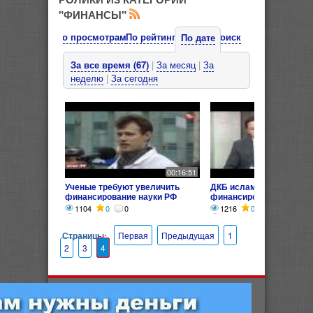
"ФИНАНСЫ"
По просмотрам
По рейтингу
Поиск
По дате
За все время (67)
|
За месяц
|
За
неделю
|
За сегодня
00:16:51
Ученые требуют увеличить
ДКБ исламское
финансирование науки РФ
финансирование
1104
0
0
1216
0
0
Страницы:
Первая
Предыдущая
1
2
3
4