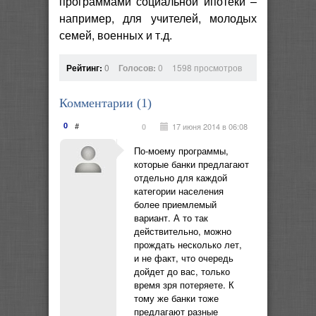
программами социальной ипотеки –
например, для учителей, молодых
семей, военных и т.д.
Рейтинг:
0
Голосов:
0
1598 просмотров
Комментарии (
1
)
0
#
17 июня 2014 в 06:08
0
По-моему программы,
которые банки предлагают
отдельно для каждой
категории населения
более приемлемый
вариант. А то так
действительно, можно
прождать несколько лет,
и не факт, что очередь
дойдет до вас, только
время зря потеряете. К
тому же банки тоже
предлагают разные