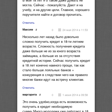
В мои 18 лет я о таком даже думать не
могла. Сейчас - пожалуйста. Дают и на
учебу, и на другие цели. Главное, хорошего
поручителя найти и договор прочитать.
Ответить
Максим
#
24 мая 2014 в 11:53
0
Несколько лет назад было довольно
сложно получить кредит в 18-ти летнем
возрасте. Сложность получения кредита
даже больше не из за юного возраста
заёмщика, а больше из за отсутствия
кредитной истории. Сейчас получить кредит
в 18 лет конечно намного проще, так как
стало больше лояльных банков +
конкуренция в следствии чего как правило
многие банки идут на встречу клиентам.
Ответить
маргарита
#
1 июня 2014 в 09:58
0
Это очень удобно,когда есть возможность
получить в кредит необходимую
сумму.Много молодежи уже работают в 18