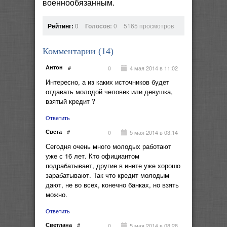
военнообязанным.
Рейтинг:
0
Голосов:
0
5165 просмотров
Комментарии (
14
)
Антон
#
4 мая 2014 в 11:02
0
Интересно, а из каких источников будет
отдавать молодой человек или девушка,
взятый кредит ?
Ответить
Света
#
5 мая 2014 в 03:14
0
Сегодня очень много молодых работают
уже с 16 лет. Кто официантом
подрабатывает, другие в инете уже хорошо
зарабатывают. Так что кредит молодым
дают, не во всех, конечно банках, но взять
можно.
Ответить
Светлана
#
5 мая 2014 в 08:28
0