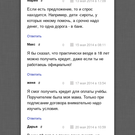
Мария
#
13 мая 2014 в 17:09
0
Если есть предложение, то и спрос
находится. Например, дети -сироты, у
которых некому помочь, а срочно надо
денег, то одна дорога - в банк.
Ответить
Макс
#
15 мая 2014 в 08:11
0
Я бы сказал, что практически везде в 18 лет
можно получить кредит, даже если ты не
работаешь официально!
Ответить
женя
#
17 мая 2014 в 13:54
0
Я смог получить кредит для оплаты учёбы.
Поручителем была моя мама. Только при
подписании договора внимательно надо
изучить условия.
Ответить
Дарья
#
20 мая 2014 в 10:59
0