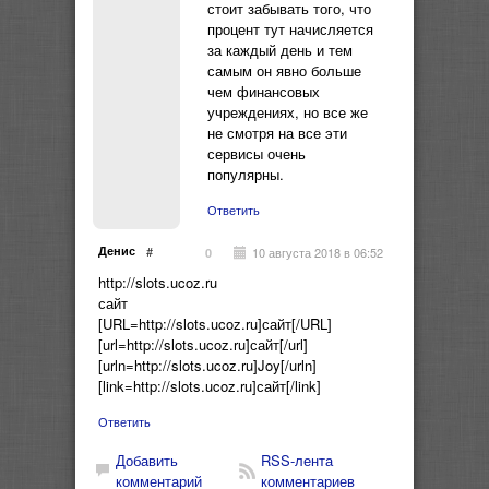
стоит забывать того, что
процент тут начисляется
за каждый день и тем
самым он явно больше
чем финансовых
учреждениях, но все же
не смотря на все эти
сервисы очень
популярны.
Ответить
Денис
#
10 августа 2018 в 06:52
0
http://slots.ucoz.ru
сайт
[URL=http://slots.ucoz.ru]сайт[/URL]
[url=http://slots.ucoz.ru]сайт[/url]
[urln=http://slots.ucoz.ru]Joy[/urln]
[link=http://slots.ucoz.ru]сайт[/link]
Ответить
Добавить
RSS-лента
комментарий
комментариев