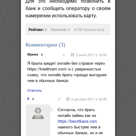
Для это необходимо позвонить в
банк и сообщить оператору о своём
намерении использовать карту.
Рейтинг:
0
Голосов:
0
4138 просмотров
Комментарии (
3
)
Ирина
#
5 июня 2017 в 18:49
0
Я брала кредит онлайн без справок через
https://kreditvam.com/ и с уверенностью
скажу, что онлайн брать гораздо выгоднее
чем в обычных банках
Ответить
0
#
8 декабря 2017 в 08:58
0
Согласна, что брать
онлайн займы как на
https://bezotkaza.com
намного быстрее чем в
обычных банках, но и не