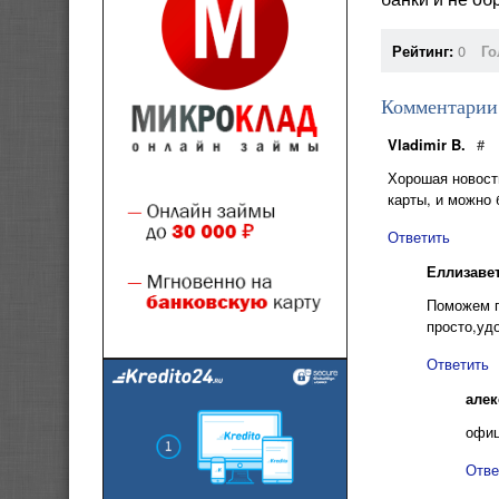
Рейтинг:
0
Го
Комментарии
Vladimir B.
#
Хорошая новост
карты, и можно 
Ответить
Еллизаве
Поможем п
просто,уд
Ответить
алек
офиц
Отве