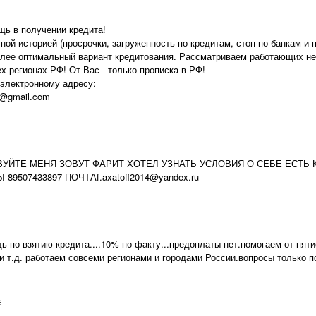
щь в получении кредита!
ной историей (просрочки, загруженность по кредитам, стоп по банкам и п
лее оптимальный вариант кредитования. Рассматриваем работающих не
х регионах РФ! От Вас - только прописка в РФ!
 электронному адресу:
0@gmail.com
ВУЙТЕ МЕНЯ ЗОВУТ ФАРИТ ХОТЕЛ УЗНАТЬ УСЛОВИЯ О СЕБЕ ЕСТЬ
89507433897 ПОЧТАf.axatoff2014@yandex.ru
 по взятию кредита....10% по факту...предоплаты нет.помогаем от пятис
 и т.д. работаем совсеми регионами и городами России.вопросы только п
#