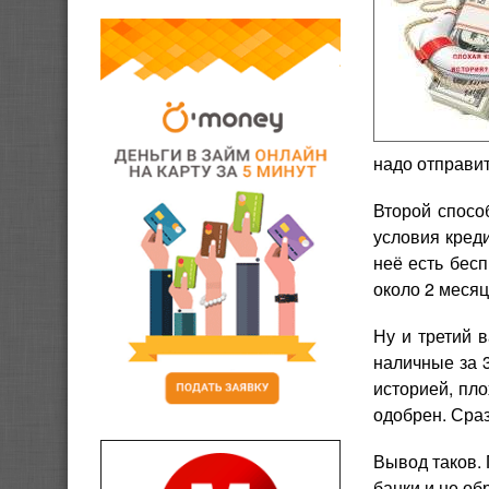
надо отправи
Второй спосо
условия кред
неё есть бес
около 2 месяц
Ну и третий 
наличные за 
историей, пло
одобрен. Сраз
Вывод таков. 
банки и не об