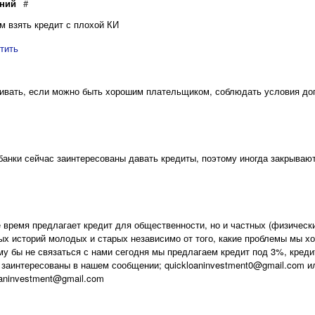
ений
#
м взять кредит с плохой КИ
тить
ивать, если можно быть хорошим плательщиком, соблюдать условия дого
банки сейчас заинтересованы давать кредиты, поэтому иногда закрываю
 время предлагает кредит для общественности, но и частных (физически
ых историй молодых и старых независимо от того, какие проблемы мы х
у бы не связаться с нами сегодня мы предлагаем кредит под 3%, кредит
ы заинтересованы в нашем сообщении; quickloaninvestment0@gmail.com
loaninvestment@gmail.com