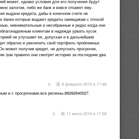
ией может, однако условия для его получения будут
жно залогом, либо же банк и вовсе откажет ему.
ия выдачи кредита, дабы в конечном счете не
ю банки которые выдают кредиты заемщикам с плохой
нные, невнимательные и несобранные и редко когда они
еблагонадежным клиентам в надежде урвать кусок
торией не улучшает ее, допуская и в дальнейшем
едит обратно и увеличить свой портфель проблемных
 Он может получив кредит, не допускать просрочек,
ию (как правило они смотрят историю за последние два
8 февраля 2015 в 17:48
0
ым и с просрочками.все регионы.89292640527.
11 июля 2016 в 17:38
0