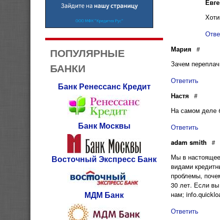
Евг
Хоти
Отве
Мария
#
ПОПУЛЯРНЫЕ
Зачем переплач
БАНКИ
Ответить
Банк Ренессанс Кредит
Настя
#
На самом деле 
Банк Москвы
Ответить
adam smith
#
Мы в настоящее
Восточный Экспресс Банк
видами кредитн
проблемы, почем
30 лет. Если в
МДМ Банк
нам; info.quick
Ответить