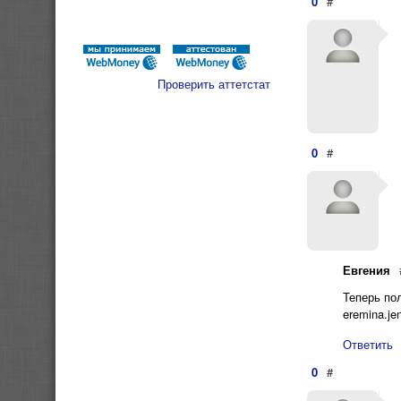
0
#
Проверить аттетстат
0
#
Евгения
Теперь по
eremina.j
Ответить
0
#