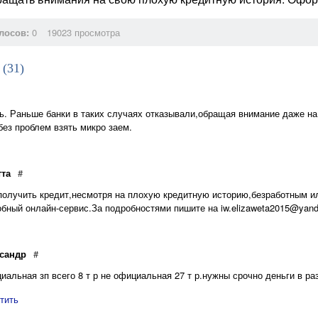
лосов:
0
19023 просмотра
 (
31
)
ь. Раньше банки в таких случаях отказывали,обращая внимание даже на
без проблем взять микро заем.
тта
#
олучить кредит,несмотря на плохую кредитную историю,безработным и
обный онлайн-сервис.За подробностями пишите на iw.elizaweta2015@yand
сандр
#
иальная зп всего 8 т р не официальная 27 т р.нужны срочно деньги в раз
тить