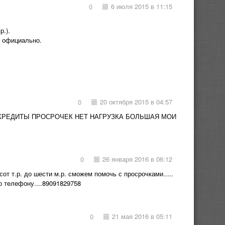
6 июля 2015 в 11:15
0
р.).
 официально.
20 октября 2015 в 04:57
0
 КРЕДИТЫ ПРОСРОЧЕК НЕТ НАГРУЗКА БОЛЬШАЯ МОИ
26 января 2016 в 06:12
0
от т.р. до шести м.р. сможем помочь с просрочками.....
о телефону....89091829758
21 мая 2016 в 05:11
0