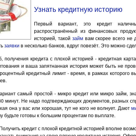
Узнать кредитную историю
Первый вариант, это кредит нали
распространённый из финансовых продук
историей, такой
займ
вам скорее всего не д
ть
заявки
в несколько банков, вдруг повезёт. Это можно сде
б, получения кредита с плохой историей - кредитная карт
итования и ваша запятнанная история может быть не про
процентный кредитный лимит - время, в рамках которого в
ев.
вариант самый простой - микро кредит или микро займ, з
30 минут. Не надо подтверждающих документов, разных сп
хая она у вас или хорошая, тут не кого не волнует. Дают
м
у будьте готовы к большим процентам по выплате.
Получить кредит с плохой кредитной историей вполне возмо
ращать внимания на свою плохую кредитную история. Оформ