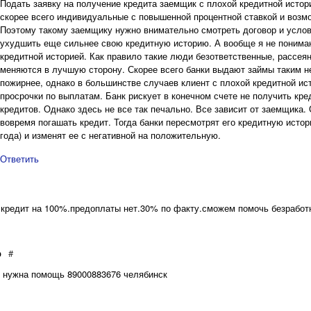
Подать заявку на получение кредита заемщик с плохой кредитной истор
скорее всего индивидуальные с повышенной процентной ставкой и возмо
Поэтому такому заемщику нужно внимательно смотреть договор и услов
ухудшить еще сильнее свою кредитную историю. А вообще я не понима
кредитной историей. Как правило такие люди безответственные, рассея
меняются в лучшую сторону. Скорее всего банки выдают займы таким н
пожирнее, однако в большинстве случаев клиент с плохой кредитной ис
просрочки по выплатам. Банк рискует в конечном счете не получить кр
кредитов. Однако здесь не все так печально. Все зависит от заемщика.
вовремя погашать кредит. Тогда банки пересмотрят его кредитную истор
года) и изменят ее с негативной на положительную.
Ответить
 кредит на 100%.предоплаты нет.30% по факту.сможем помочь безработн
р
#
. нужна помощь 89000883676 челябинск