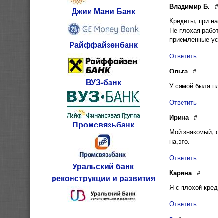
Владимир Б.
#
Джии Мани Банк
Кредиты, при на
Не плохая рабо
приемленные ус
Райффайзенбанк
Ответить
Ольга
#
ВУЗ-банк
У самой была пл
Ответить
Ирина
#
Промсвязьбанк
Мой знакомый, с
на,это.
Ответить
Уральский банк
Карина
#
реконструкции и развития
Я с плохой кред
Ответить