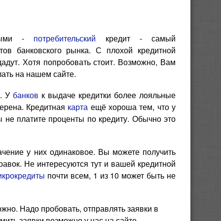
чными -
потребительский
кредит - самый
тов банковского рынка. С плохой кредитной
адут. Хотя попробовать стоит. Возможно, Вам
лать на нашем сайте.
а. У
банков
к выдаче кредитки более лояльные
верена. Кредитная
карта
ещё хороша тем, что у
ы не платите проценты по кредиту. Обычно это
начение у них одинаковое. Вы можете получить
равок. Не интересуются тут и вашей кредитной
икрокредиты
почти всем, 1 из 10 может быть не
жно. Надо пробовать, отправлять заявки в
ить заявки возможно у нас на сайте.