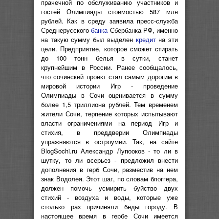
прачечной по обслуживанию участников и
гостей Олимпиады стоимостью 587 млн
рублей. Как в среду заявила пресс-служба
Среднерусского
банка
Сбербанка РФ, именно
на такую сумму был выделен
кредит
на эти
цели. Предприятие, которое сможет стирать
до 100 тонн белья в сутки, станет
крупнейшим в России. Ранее сообщалось,
что сочинский проект стал самым дорогим в
мировой истории Игр - проведение
Олимпиады в Сочи оценивается в сумму
более 1,5 триллиона рублей. Тем временем
жители Сочи, терпение которых испытывают
власти ограничениями на период Игр и
стихия, в преддверии Олимпиады
упражняются в остроумии. Так, на сайте
BlogSochi.ru Александр Лупооков - то ли в
шутку, то ли всерьез - предложил внести
дополнения в герб Сочи, разместив на нем
знак Водолея. Этот шаг, по словам блоггера,
должен помочь усмирить буйство двух
стихий - воздуха и воды, которые уже
столько раз причиняли беды городу. В
настоящее время в гербе Сочи имеется