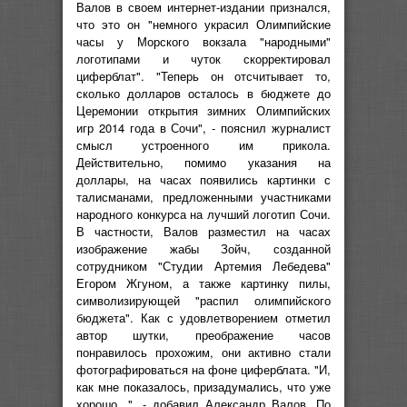
Валов в своем интернет-издании признался,
что это он "немного украсил Олимпийские
часы у Морского вокзала "народными"
логотипами и чуток скорректировал
циферблат". "Теперь он отсчитывает то,
сколько долларов осталось в бюджете до
Церемонии открытия зимних Олимпийских
игр 2014 года в Сочи", - пояснил журналист
смысл устроенного им прикола.
Действительно, помимо указания на
доллары, на часах появились картинки с
талисманами, предложенными участниками
народного конкурса на лучший логотип Сочи.
В частности, Валов разместил на часах
изображение жабы Зойч, созданной
сотрудником "Студии Артемия Лебедева"
Егором Жгуном, а также картинку пилы,
символизирующей "распил олимпийского
бюджета". Как с удовлетворением отметил
автор шутки, преображение часов
понравилось прохожим, они активно стали
фотографироваться на фоне циферблата. "И,
как мне показалось, призадумались, что уже
хорошо...", - добавил Александр Валов. По