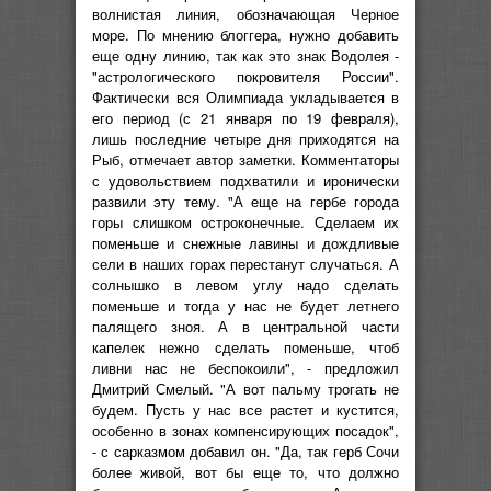
волнистая линия, обозначающая Черное
море. По мнению блоггера, нужно добавить
еще одну линию, так как это знак Водолея -
"астрологического покровителя России".
Фактически вся Олимпиада укладывается в
его период (с 21 января по 19 февраля),
лишь последние четыре дня приходятся на
Рыб, отмечает автор заметки. Комментаторы
с удовольствием подхватили и иронически
развили эту тему. "А еще на гербе города
горы слишком остроконечные. Сделаем их
поменьше и снежные лавины и дождливые
сели в наших горах перестанут случаться. А
солнышко в левом углу надо сделать
поменьше и тогда у нас не будет летнего
палящего зноя. А в центральной части
капелек нежно сделать поменьше, чтоб
ливни нас не беспокоили", - предложил
Дмитрий Смелый. "А вот пальму трогать не
будем. Пусть у нас все растет и кустится,
особенно в зонах компенсирующих посадок",
- с сарказмом добавил он. "Да, так герб Сочи
более живой, вот бы еще то, что должно