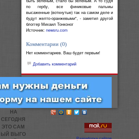
быть зеленым, стало бы зеленым. А то судя
по гербу, все финиковые пальмы
высаженные (воткнутые) так на самом деле и
будут желто-оранжевыми", - заметил другой
блоггер Михаил Тонконог
Источник:
newsru.com
Комментарии (
0
)
Нет комментариев. Ваш будет первым!
Добавить комментарий
НА
СЕГОДНЯ
ЭТО САМ
ЫЙ ВЫГО
Разработка сайтов