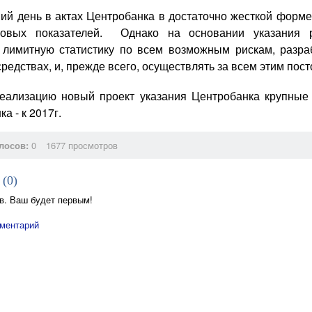
ий день в актах Центробанка в достаточно жесткой форме
сковых показателей. Однако на основании указания 
лимитную статистику по всем возможным рискам, разра
редствах, и, прежде всего, осуществлять за всем этим пос
еализацию новый проект указания Центробанка крупные 
а - к 2017г.
лосов:
0
1677 просмотров
 (
0
)
в. Ваш будет первым!
ментарий