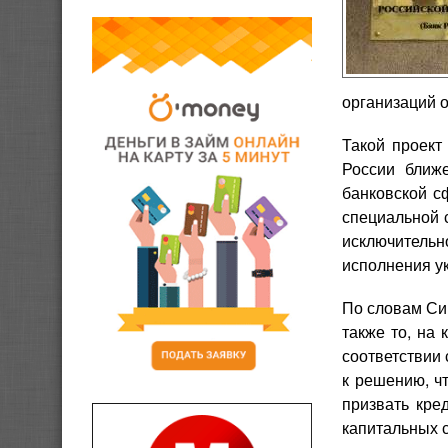
организаций о
Такой проект
России ближ
банковской с
специальной с
исключительн
исполнения у
По словам Сим
также то, на
соответствии 
к решению, ч
призвать кре
капитальных с