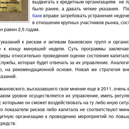
выдвигать к кредитным организациям не п
было ранее, а давать четкие указания. П
банк
вправе затребовать устранения недоч
в отношении крупных участников рынка, сост
н равен 2,5 годам.
 указаний к рискам и активам банковских групп и орган
е к концу минувшей недели. Суть программы заключае
феры относительно проведения оценки состояния капитало
лужбы, которая будет отвечать за их управление. Аналоги
о, на рекомендационной основе. Новая же стратегия вн
казаний.
ановского, высказавшего свое мнение еще в 2011, очень в
 каком уровне осуществляется их управление, иметь регул
с которыми он сможет воздействовать на ту либо иную сит
то показатели рисков либо капитала не соответствуют ми
дитную организацию к проведению мероприятий по повы
редств.