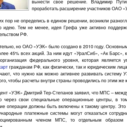
вынести свое решение. Владимир Пути
проработать расширение участников ОАО «У
 пор не определись в едином решении, возникли разногла
ю идею. Тем не менее, идея Грефа уже активно поддер
ельством РФ.
тельно, но ОАО «УЭК» было создано в 2010 году. Основны
олее 45% всех акций. За ним идут «УралСиб», «Ак Барс», 
организация федерального уровня, которая является у
карт
гражданам РФ, как физически, так и юридическим лиц
чают, что нужно как можно активнее развивать систему 
ого, чтобы расчеты внутри страны проводились по этим же 
нт «УЭК» Дмитрий Тер-Степанов заявил, что МПС – межд
о через свои специальные операционные центры, в том
кие операции должны быть включены к такому центру. Это
ународные платежные системы могут отказаться сотрудни
социированным членом МПС, то отдельным образом п
и.