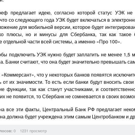
 предлагает идею, согласно которой статус УЭК не 
что со следующего года УЭК будет включаться в электронны
ожение для мобильной версии, которое будет интегрирован
ько плюсы, но и минусы для Сбербанка, так как такое
 отдельной части всей системы, а именно «Про 100».
обы подключить УЭК нужно будет заплатить не менее 1,5 
а. Банки считают, что она будет значительно превышать са
 «Коммерсант», что у некоторых банков появятся исключит
ь от их значимости. То есть если банки будут вносить сво
ие функции, так как станут участниками, и соответстве
х не появится, то Сбербанк не сомневается в своих возмож
 все эти факты, Центральный Банк РФ предлагает неко
 она должна будет учреждена этим самым Центробанком и 
лосов:
0
1231 просмотр