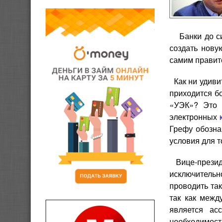
Банки до сих
создать нову
самим правит
Как ни удиви
приходится б
«УЭК»? Это 
электронных
Грефу обозна
условия для т
Вице-президе
исключительн
проводить та
так как межд
является ас
необходимост