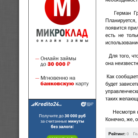
Герман Греф
Планируется, 
появится прил
есть не тол
использование
Для того, чт
она неизвестн
Как сообщает
будет зависет
управленческ
таких желающи
Несмотря на
Конечно, же,
Рейтинг:
0
Го