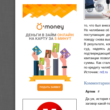
то, что был внес
Но челябинке об
поступающие ден
поводу снова вы
В результате, к
суд, надеясь д
подтверждающий,
квитанции позво
суммы. Как стал
по кредиту челяб
Источник:
nr2.ru
Комментарии
Артем
#
Да уж, история 
заговор какой-т