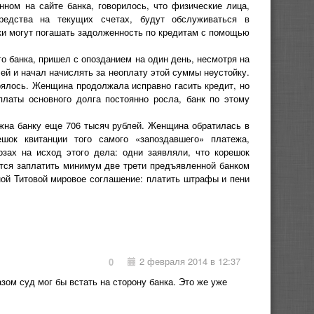
ном на сайте банка, говорилось, что физические лица,
едства на текущих счетах, будут обслуживаться в
и могут погашать задолженность по кредитам с помощью
о банка, пришел с опозданием на один день, несмотря на
лей и начал начислять за неоплату этой суммы неустойку.
рялось. Женщина продолжала исправно гасить кредит, но
платы основного долга постоянно росла, банк по этому
олжна банку еще 706 тысяч рублей. Женщина обратилась в
шок квитанции того самого «запоздавшего» платежа,
зах на исход этого дела: одни заявляли, что корешок
ется заплатить минимум две трети предъявленной банком
ной Титовой мировое соглашение: платить штрафы и пени
2 февраля 2014 в 12:37
0
зом суд мог бы встать на сторону банка. Это же уже