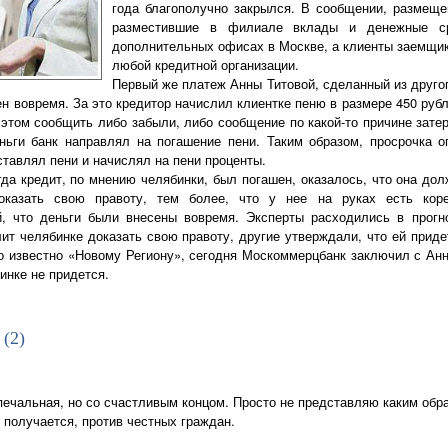
года благополучно закрылся. В сообщении, размещен
разместившие в филиале вклады и денежные ср
дополнительных офисах в Москве, а клиенты заемщик
любой кредитной организации.
Первый же платеж Анны Титовой, сделанный из другог
ен вовремя. За это кредитор начислил клиентке пеню в размере 450 руб
 этом сообщить либо забыли, либо сообщение по какой-то причине зате
ьги банк направлял на погашение пени. Таким образом, просрочка о
ставлял пени и начислял на пени проценты.
огда кредит, по мнению челябинки, был погашен, оказалось, что она д
оказать свою правоту, тем более, что у нее на руках есть коре
 что деньги были внесены вовремя. Эксперты расходились в прогно
лит челябинке доказать свою правоту, другие утверждали, что ей прид
о известно «Новому Региону», сегодня Москоммерцбанк заключил с Ан
инке не придется.
 (
2
)
печальная, но со счастливым концом. Просто не представляю каким обра
о получается, против честных граждан.