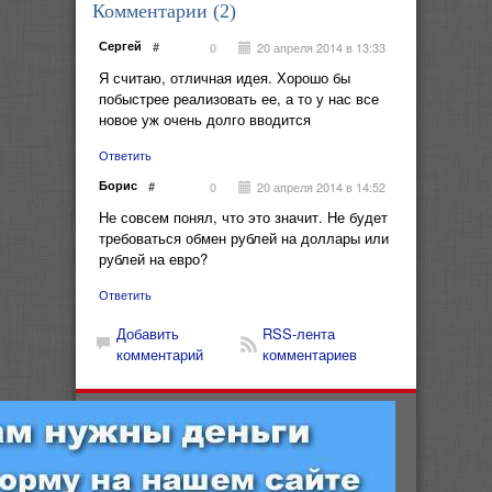
Комментарии (
2
)
Сергей
#
20 апреля 2014 в 13:33
0
Я считаю, отличная идея. Хорошо бы
побыстрее реализовать ее, а то у нас все
новое уж очень долго вводится
Ответить
Борис
#
20 апреля 2014 в 14:52
0
Не совсем понял, что это значит. Не будет
требоваться обмен рублей на доллары или
рублей на евро?
Ответить
Добавить
RSS-лента
комментарий
комментариев